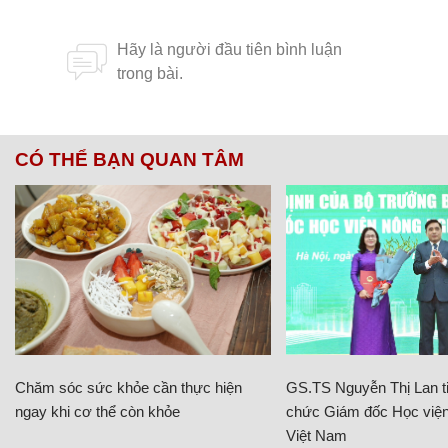
CÓ THỂ BẠN QUAN TÂM
Chăm sóc sức khỏe cần thực hiện
GS.TS Nguyễn Thị Lan ti
ngay khi cơ thể còn khỏe
chức Giám đốc Học viện
Việt Nam