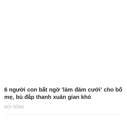
6 người con bất ngờ 'làm đám cưới' cho bố
mẹ, bù đắp thanh xuân gian khó
ĐỜI SỐNG