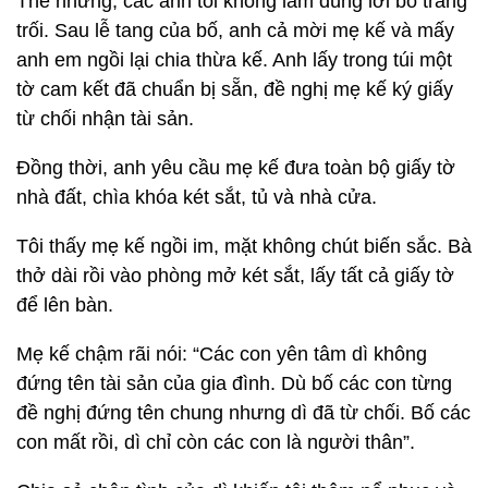
Thế nhưng, các anh tôi không làm đúng lời bố trăng
trối. Sau lễ tang của bố, anh cả mời mẹ kế và mấy
anh em ngồi lại chia thừa kế. Anh lấy trong túi một
tờ cam kết đã chuẩn bị sẵn, đề nghị mẹ kế ký giấy
từ chối nhận tài sản.
Đồng thời, anh yêu cầu mẹ kế đưa toàn bộ giấy tờ
nhà đất, chìa khóa két sắt, tủ và nhà cửa.
Tôi thấy mẹ kế ngồi im, mặt không chút biến sắc. Bà
thở dài rồi vào phòng mở két sắt, lấy tất cả giấy tờ
để lên bàn.
Mẹ kế chậm rãi nói: “Các con yên tâm dì không
đứng tên tài sản của gia đình. Dù bố các con từng
đề nghị đứng tên chung nhưng dì đã từ chối. Bố các
con mất rồi, dì chỉ còn các con là người thân”.