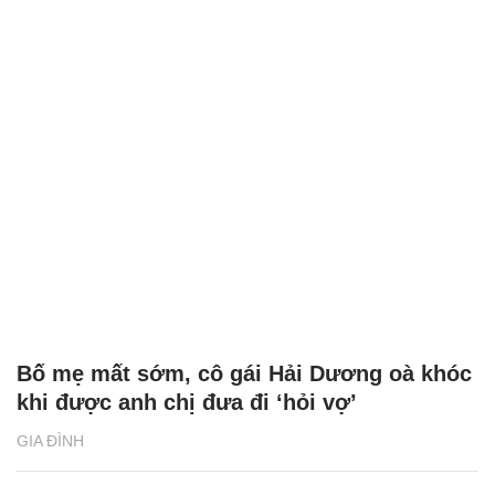
Bố mẹ mất sớm, cô gái Hải Dương oà khóc
khi được anh chị đưa đi ‘hỏi vợ’
GIA ĐÌNH