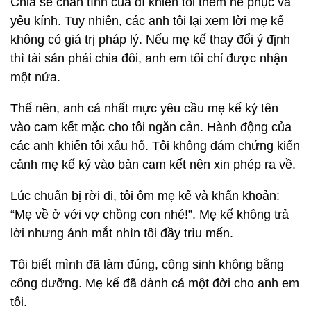
Chia sẻ chân tình của dì khiến tôi thêm nể phục và
yêu kính. Tuy nhiên, các anh tôi lại xem lời mẹ kế
không có giá trị pháp lý. Nếu mẹ kế thay đổi ý định
thì tài sản phải chia đôi, anh em tôi chỉ được nhận
một nửa.
Thế nên, anh cả nhất mực yêu cầu mẹ kế ký tên
vào cam kết mặc cho tôi ngăn cản. Hành động của
các anh khiến tôi xấu hổ. Tôi không dám chứng kiến
cảnh mẹ kế ký vào bản cam kết nên xin phép ra về.
Lúc chuẩn bị rời đi, tôi ôm mẹ kế và khẩn khoản:
“Mẹ về ở với vợ chồng con nhé!”. Mẹ kế không trả
lời nhưng ánh mắt nhìn tôi đầy trìu mến.
Tôi biết mình đã làm đúng, công sinh không bằng
công dưỡng. Mẹ kế đã dành cả một đời cho anh em
tôi.