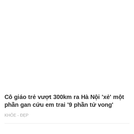
Cô giáo trẻ vượt 300km ra Hà Nội 'xẻ' một
phần gan cứu em trai '9 phần tử vong'
KHỎE - ĐẸP