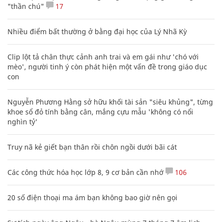
"thần chú"
17
Nhiều điểm bất thường ở bằng đại học của Lý Nhã Kỳ
Clip lột tả chân thực cảnh anh trai và em gái như 'chó với
mèo', người tinh ý còn phát hiện một vấn đề trong giáo dục
con
Nguyễn Phương Hằng sở hữu khối tài sản "siêu khủng", từng
khoe sổ đỏ tính bằng cân, mắng cựu mẫu 'không có nổi
nghìn tỷ'
Truy nã kẻ giết bạn thân rồi chôn ngồi dưới bãi cát
Các công thức hóa học lớp 8, 9 cơ bản cần nhớ
106
20 số điện thoại ma ám bạn không bao giờ nên gọi