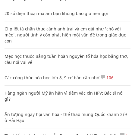
20 số điện thoại ma ám bạn không bao giờ nên gọi
Clip lột tả chân thực cảnh anh trai và em gái như 'chó với
mèo', người tinh ý còn phát hiện một vấn đề trong giáo dục
con
Mẹo học thuộc Bảng tuần hoàn nguyên tố hóa học bằng thơ,
câu nói vui vẻ
Các công thức hóa học lớp 8, 9 cơ bản cần nhớ
106
Hàng ngàn người Mỹ ân hận vì tiêm vắc xin HPV: Bác sĩ nói
gì?
Ấn tượng ngày hội văn hóa - thể thao mừng Quốc khánh 2/9
ở Hải Hậu