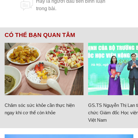
CÓ THỂ BẠN QUAN TÂM
Chăm sóc sức khỏe cần thực hiện
GS.TS Nguyễn Thị Lan ti
ngay khi cơ thể còn khỏe
chức Giám đốc Học viện
Việt Nam