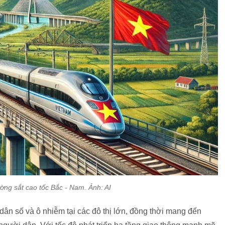
ng sắt cao tốc Bắc - Nam. Ảnh: AI
dân số và ô nhiễm tại các đô thị lớn, đồng thời mang đến