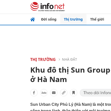
Đời sống
Thị trường
Thế giới
THỊ TRƯỜNG
NHÀ ĐẤT
Khu đô thị Sun Group
ở Hà Nam
Sun Urban City Phủ Lý (Hà Nam) là một tro
sống trong lành, thân thiện với môi trườn