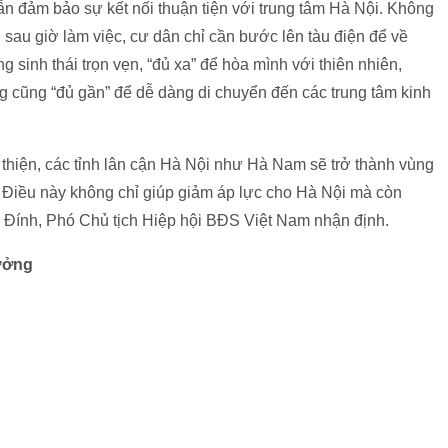
ẫn đảm bảo sự kết nối thuận tiện với trung tâm Hà Nội. Không
 sau giờ làm việc, cư dân chỉ cần bước lên tàu điện để về
 sinh thái trọn vẹn, “đủ xa” để hòa mình với thiên nhiên,
ng cũng “đủ gần” để dễ dàng di chuyển đến các trung tâm kinh
thiện, các tỉnh lân cận Hà Nội như Hà Nam sẽ trở thành vùng
h. Điều này không chỉ giúp giảm áp lực cho Hà Nội mà còn
n Đính, Phó Chủ tịch Hiệp hội BĐS Việt Nam nhận định.
tưởng