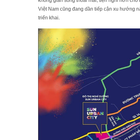
không gian sống thoải mái, tiện nghi hơn cho 
Việt Nam cũng đang dần tiếp cận xu hướng nà
triển khai.