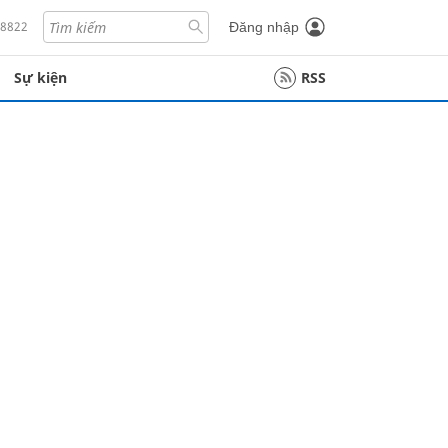
18822
Đăng nhập
Sự kiện
RSS