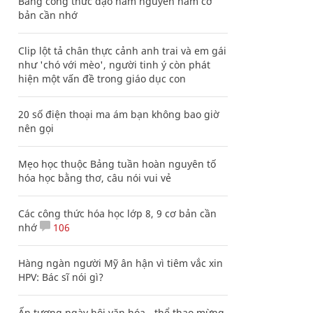
Bảng công thức đạo hàm nguyên hàm cơ
bản cần nhớ
Clip lột tả chân thực cảnh anh trai và em gái
như 'chó với mèo', người tinh ý còn phát
hiện một vấn đề trong giáo dục con
20 số điện thoại ma ám bạn không bao giờ
nên gọi
Mẹo học thuộc Bảng tuần hoàn nguyên tố
hóa học bằng thơ, câu nói vui vẻ
Các công thức hóa học lớp 8, 9 cơ bản cần
nhớ
106
Hàng ngàn người Mỹ ân hận vì tiêm vắc xin
HPV: Bác sĩ nói gì?
Ấn tượng ngày hội văn hóa - thể thao mừng