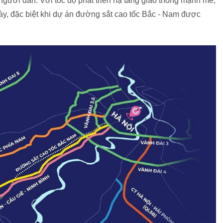
người dân. Với tốc độ phát triển hạ tầng giao thông mạnh mẽ,
y, đặc biệt khi dự án đường sắt cao tốc Bắc - Nam được