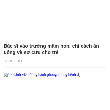
Bác sĩ vào trường mầm non, chỉ cách ăn
uống và sơ cứu cho trẻ
KHỎE - ĐẸP