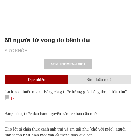
68 người tử vong do bệnh dại
SỨC KHỎE
XEM THÊM BÀI VIẾT
Đọc nhiều
Bình luận nhiều
Cách học thuộc nhanh Bảng công thức lượng giác bằng thơ, "thần chú"
17
Bảng công thức đạo hàm nguyên hàm cơ bản cần nhớ
Clip lột tả chân thực cảnh anh trai và em gái như 'chó với mèo', người
tinh ý còn phát hiện một vấn đề trong giáo dục con