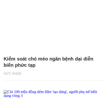
Kiểm soát chó mèo ngăn bệnh dại diễn
biến phức tạp
SỨC KHỎE