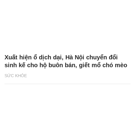
Xuất hiện ổ dịch dại, Hà Nội chuyển đổi
sinh kế cho hộ buôn bán, giết mổ chó mèo
SỨC KHỎE