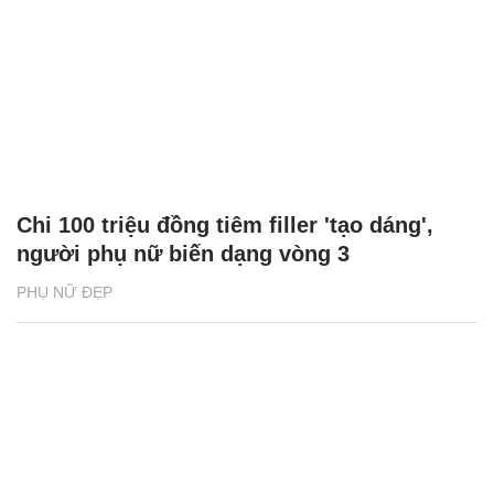
Chi 100 triệu đồng tiêm filler 'tạo dáng',
người phụ nữ biến dạng vòng 3
PHỤ NỮ ĐẸP