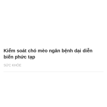
Kiểm soát chó mèo ngăn bệnh dại diễn
biến phức tạp
SỨC KHỎE