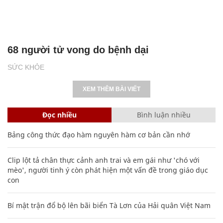
68 người tử vong do bệnh dại
SỨC KHỎE
XEM THÊM BÀI VIẾT
Đọc nhiều
Bình luận nhiều
Bảng công thức đạo hàm nguyên hàm cơ bản cần nhớ
Clip lột tả chân thực cảnh anh trai và em gái như 'chó với
mèo', người tinh ý còn phát hiện một vấn đề trong giáo dục
con
Bí mật trận đổ bộ lên bãi biển Tà Lơn của Hải quân Việt Nam