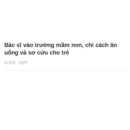
Bác sĩ vào trường mầm non, chỉ cách ăn
uống và sơ cứu cho trẻ
KHỎE - ĐẸP