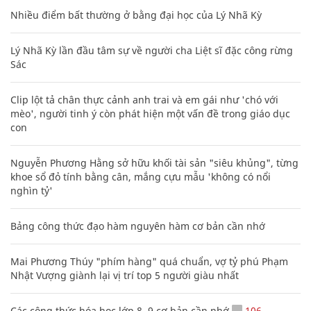
Nhiều điểm bất thường ở bằng đại học của Lý Nhã Kỳ
Lý Nhã Kỳ lần đầu tâm sự về người cha Liệt sĩ đặc công rừng
Sác
Clip lột tả chân thực cảnh anh trai và em gái như 'chó với
mèo', người tinh ý còn phát hiện một vấn đề trong giáo dục
con
Nguyễn Phương Hằng sở hữu khối tài sản "siêu khủng", từng
khoe sổ đỏ tính bằng cân, mắng cựu mẫu 'không có nổi
nghìn tỷ'
Bảng công thức đạo hàm nguyên hàm cơ bản cần nhớ
Mai Phương Thúy "phím hàng" quá chuẩn, vợ tỷ phú Phạm
Nhật Vượng giành lại vị trí top 5 người giàu nhất
Các công thức hóa học lớp 8, 9 cơ bản cần nhớ
106