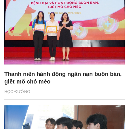
Thanh niên hành động ngăn nạn buôn bán,
giết mổ chó mèo
HỌC ĐƯỜNG