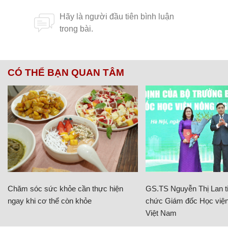
CÓ THỂ BẠN QUAN TÂM
Chăm sóc sức khỏe cần thực hiện
GS.TS Nguyễn Thị Lan ti
ngay khi cơ thể còn khỏe
chức Giám đốc Học viện
Việt Nam