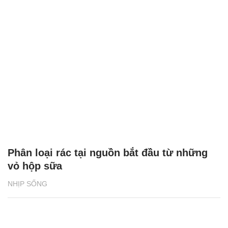
Phân loại rác tại nguồn bắt đầu từ những
vỏ hộp sữa
NHỊP SỐNG