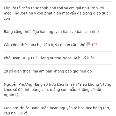
Clip lột tả chân thực cảnh anh trai và em gái như 'chó với
mèo', người tinh ý còn phát hiện một vấn đề trong giáo dục
con
Bảng công thức đạo hàm nguyên hàm cơ bản cần nhớ
Các công thức hóa học lớp 8, 9 cơ bản cần nhớ
106
Phó Đoàn ĐBQH Hà Giang Vương Ngọc Hà bị kỷ luật
20 số điện thoại ma ám bạn không bao giờ nên gọi
Nguyễn Phương Hằng sở hữu khối tài sản "siêu khủng", từng
khoe sổ đỏ tính bằng cân, mắng cựu mẫu 'không có nổi
nghìn tỷ'
Mẹo học thuộc Bảng tuần hoàn nguyên tố hóa học bằng thơ,
câu nói vui vẻ