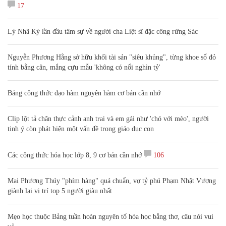
17
Lý Nhã Kỳ lần đầu tâm sự về người cha Liệt sĩ đặc công rừng Sác
Nguyễn Phương Hằng sở hữu khối tài sản "siêu khủng", từng khoe sổ đỏ
tính bằng cân, mắng cựu mẫu 'không có nổi nghìn tỷ'
Bảng công thức đạo hàm nguyên hàm cơ bản cần nhớ
Clip lột tả chân thực cảnh anh trai và em gái như 'chó với mèo', người
tinh ý còn phát hiện một vấn đề trong giáo dục con
Các công thức hóa học lớp 8, 9 cơ bản cần nhớ
106
Mai Phương Thúy "phím hàng" quá chuẩn, vợ tỷ phú Phạm Nhật Vượng
giành lại vị trí top 5 người giàu nhất
Mẹo học thuộc Bảng tuần hoàn nguyên tố hóa học bằng thơ, câu nói vui