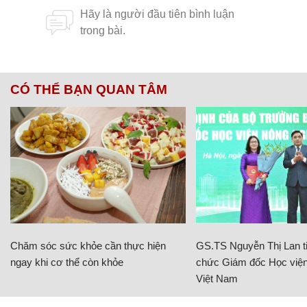
CÓ THỂ BẠN QUAN TÂM
Chăm sóc sức khỏe cần thực hiện
GS.TS Nguyễn Thị Lan ti
ngay khi cơ thể còn khỏe
chức Giám đốc Học viện
Việt Nam