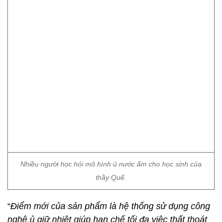
Nhiều người học hỏi mô hình ủ nước ấm cho học sinh của
thầy Quế.
“
Điểm mới của sản phẩm là hệ thống sử dụng công
nghệ ủ giữ nhiệt giúp hạn chế tối đa việc thất thoát
nhiệt lượng khi đun bếp, không phải bố trí người
trông coi trực tiếp quá trình đun nước, đặc biệt đun
nước nóng dùng 24/24 giờ.