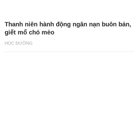
giết mổ chó mèo
HỌC ĐƯỜNG
Tạo sân chơi cho học sinh ứng dụng kiến
thức giáo dục STEM