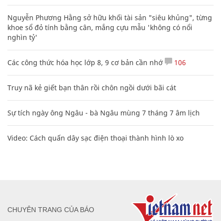
Các công thức hóa học lớp 8, 9 cơ bản cần nhớ
106
Truy nã kẻ giết bạn thân rồi chôn ngồi dưới bãi cát
Sự tích ngày ông Ngâu - bà Ngâu mùng 7 tháng 7 âm lịch
Video: Cách quấn dây sạc điện thoại thành hình lò xo
CHUYÊN TRANG CỦA BÁO
Tòa soạn: Tòa nhà Cục Tần Số, 115 Trần Duy Hưng Hà Nội
Giấy phép hoạt động báo chí: Số 09/GP-BTTTT, Bộ Thông tin và