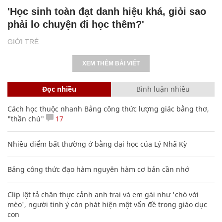
XEM THÊM BÀI VIẾT
Đọc nhiều
Bình luận nhiều
Cách học thuộc nhanh Bảng công thức lượng giác bằng thơ,
"thần chú"
17
Nhiều điểm bất thường ở bằng đại học của Lý Nhã Kỳ
Bảng công thức đạo hàm nguyên hàm cơ bản cần nhớ
Clip lột tả chân thực cảnh anh trai và em gái như 'chó với
mèo', người tinh ý còn phát hiện một vấn đề trong giáo dục
con
Nguyễn Phương Hằng sở hữu khối tài sản "siêu khủng", từng
khoe sổ đỏ tính bằng cân, mắng cựu mẫu 'không có nổi
nghìn tỷ'