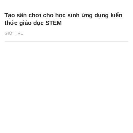
GIỚI TRẺ
'Học sinh toàn đạt danh hiệu khá, giỏi sao
phải lo chuyện đi học thêm?'
GIỚI TRẺ