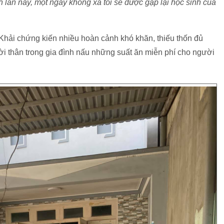
 lần này, một ngày không xa tôi sẽ được gặp lại học sinh của
Khải chứng kiến nhiều hoàn cảnh khó khăn, thiếu thốn đủ
i thân trong gia đình nấu những suất ăn miễn phí cho người