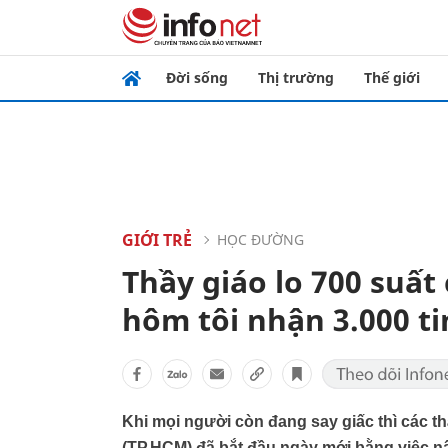
Đời sống
Thị trường
Thế giới
GIỚI TRẺ
HỌC ĐƯỜNG
Thầy giáo lo 700 suất
hôm tôi nhận 3.000 ti
Khi mọi người còn đang say giấc thì các t
(TP.HCM) đã bắt đầu ngày mới bằng việc n