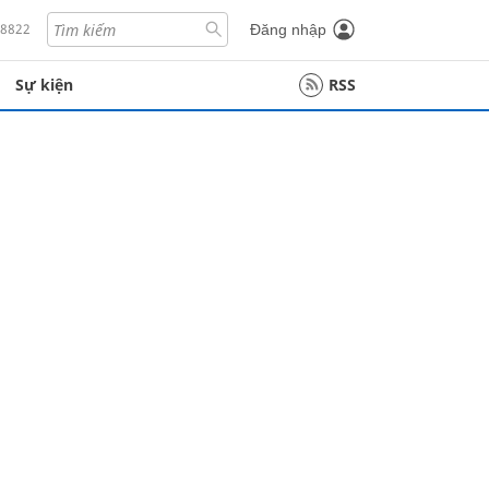
18822
Đăng nhập
Sự kiện
RSS