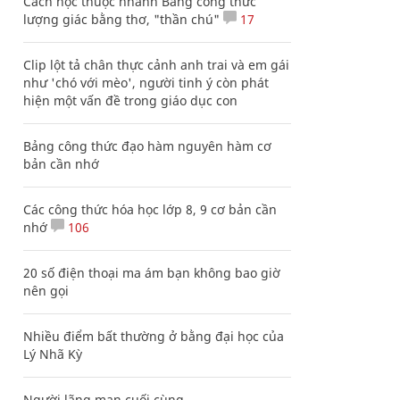
Cách học thuộc nhanh Bảng công thức
lượng giác bằng thơ, "thần chú"
17
Clip lột tả chân thực cảnh anh trai và em gái
như 'chó với mèo', người tinh ý còn phát
hiện một vấn đề trong giáo dục con
Bảng công thức đạo hàm nguyên hàm cơ
bản cần nhớ
Các công thức hóa học lớp 8, 9 cơ bản cần
nhớ
106
20 số điện thoại ma ám bạn không bao giờ
nên gọi
Nhiều điểm bất thường ở bằng đại học của
Lý Nhã Kỳ
Người lãng mạn cuối cùng