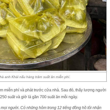
hà anh Khải nấu hàng trăm suất ăn miễn phí.
m miễn phí và phát trước cửa nhà. Sau đó, thấy lượng người
 250 suất và giờ là gần 700 suất ăn mỗi ngày.
a mọi người. Có những hôm trong 12 tiếng đồng hồ tôi nhận