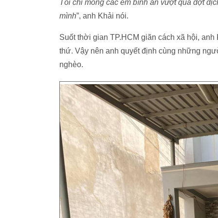
Tôi chỉ mong các em bình an vượt qua đợt dịch
mình
”, anh Khải nói.
Suốt thời gian TP.HCM giãn cách xã hội, anh 
thứ. Vậy nên anh quyết định cùng những ngườ
nghèo.