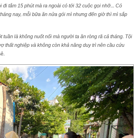
 đi tắm 15 phút mà ra ngoài có tới 32 cuộc gọi nhỡ... Có
 tháng nay, mỗi bữa ăn nửa gói mì nhưng đến giờ thì mì sắp
ột tuần là không nuốt nổi mà người ta ăn ròng rã cả tháng. Tội
, vợ thất nghiệp và không còn khả năng duy trì nên cầu cứu
sẻ.