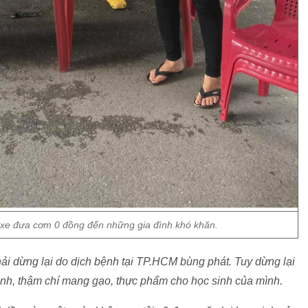
i xe đưa cơm 0 đồng đến những gia đình khó khăn.
hải dừng lại do dịch bệnh tại TP.HCM bùng phát. Tuy dừng lại
sinh, thậm chí mang gạo, thực phẩm cho học sinh của mình.