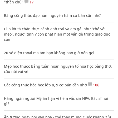
"thần chú"
17
Bảng công thức đạo hàm nguyên hàm cơ bản cần nhớ
Clip lột tả chân thực cảnh anh trai và em gái như 'chó với
mèo', người tinh ý còn phát hiện một vấn đề trong giáo dục
con
20 số điện thoại ma ám bạn không bao giờ nên gọi
Mẹo học thuộc Bảng tuần hoàn nguyên tố hóa học bằng thơ,
câu nói vui vẻ
Các công thức hóa học lớp 8, 9 cơ bản cần nhớ
106
Hàng ngàn người Mỹ ân hận vì tiêm vắc xin HPV: Bác sĩ nói
gì?
Ấn tượng ngày hội văn hóa - thể thao mừng Quốc khánh 2/9