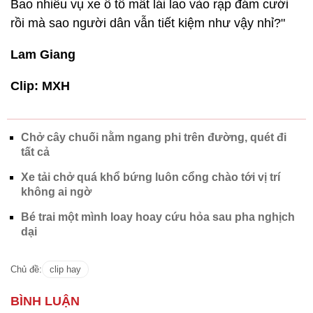
Bao nhiêu vụ xe ô tô mất lái lao vào rạp đám cưới
rồi mà sao người dân vẫn tiết kiệm như vậy nhỉ?"
Lam Giang
Clip: MXH
Chở cây chuối nằm ngang phi trên đường, quét đi
tất cả
Xe tải chở quá khổ bứng luôn cổng chào tới vị trí
không ai ngờ
Bé trai một mình loay hoay cứu hỏa sau pha nghịch
dại
Chủ đề:
clip hay