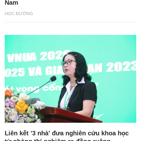
Nam
HỌC ĐƯỜNG
Liên kết '3 nhà' đưa nghiên cứu khoa học