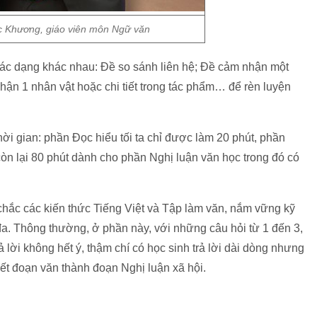
 Khương, giáo viên môn Ngữ văn
các dạng khác nhau: Đề so sánh liên hệ; Đề cảm nhận một
ận 1 nhân vật hoặc chi tiết trong tác phẩm… để rèn luyện
hời gian: phần Đọc hiểu tối ta chỉ được làm 20 phút, phần
 còn lại 80 phút dành cho phần Nghị luận văn học trong đó có
chắc các kiến thức Tiếng Việt và Tập làm văn, nắm vững kỹ
a. Thông thường, ở phần này, với những câu hỏi từ 1 đến 3,
ả lời không hết ý, thậm chí có học sinh trả lời dài dòng nhưng
viết đoạn văn thành đoạn Nghị luận xã hội.