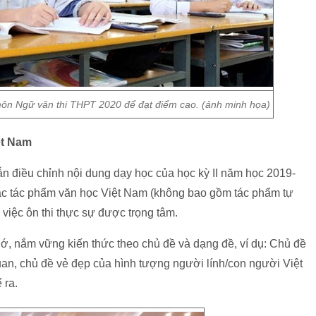
môn Ngữ văn thi THPT 2020 để đạt điểm cao. (ảnh minh họa)
ệt Nam
điều chỉnh nội dung dạy học của học kỳ II năm học 2019-
 các tác phẩm văn học Việt Nam (không bao gồm tác phẩm tự
việc ôn thi thực sự được trọng tâm.
ớ, nắm vững kiến thức theo chủ đề và dạng đề, ví dụ: Chủ đề
an, chủ đề vẻ đẹp của hình tượng người lính/con người Việt
 ra.