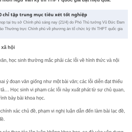
0 chỉ tập trung mục tiêu xét tốt nghiệp
 họp tại trụ sở Chính phủ sáng nay (21/4) do Phó Thủ tướng Vũ Đức Đam
áo Thường trực Chính phủ về phương án tổ chức kỳ thi THPT quốc gia
 xã hội
ăn, học sinh thường mắc phải các lỗi về hình thức và nội
hai ý đoạn văn giống như một bài văn; các lỗi diễn đạt thiếu
h tả… Học sinh vi phạm các lỗi này xuất phát từ sự chủ quan,
rình bày bài khoa học.
chính xác chủ đề, phạm vi nghị luận dẫn đến làm bài lạc đề,
đề.