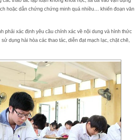
 các thao tác lập luận không khoa học, sa đà vào vận dụng
i thích hoặc dẫn chứng chứng minh quá nhiều… khiến đoạn văn
h phải xác định yêu cầu chính xác về nội dung và hình thức
 sử dụng hài hòa các thao tác, diễn đạt mạch lạc, chặt chẽ,