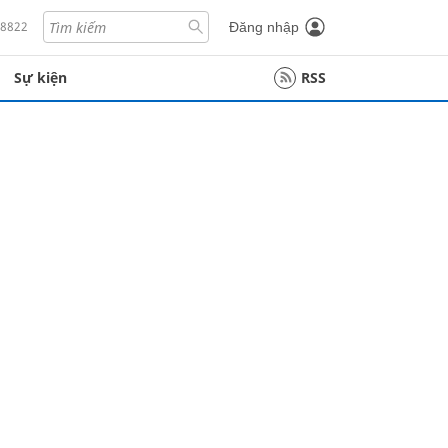
18822
Đăng nhập
Sự kiện
RSS