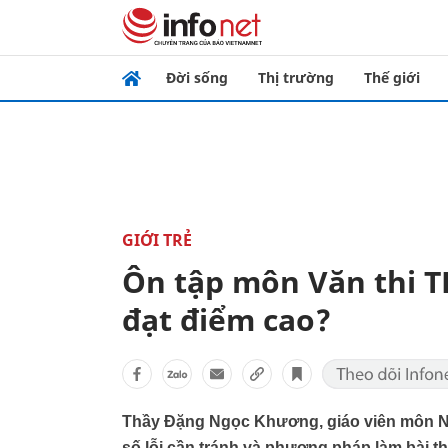
Đời sống
Thị trường
Thế giới
GIỚI TRẺ
Ôn tập môn Văn thi T
đạt điểm cao?
Thầy Đặng Ngọc Khương, giáo viên môn N
số lỗi cần tránh và phương pháp làm bài t