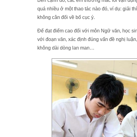
Bên cạnh đó, các em thường mắc lỗi vận dụng
quá nhiều ở một thao tác nào đó, ví dụ: giả
không cân đối về bố cục ý.
Để đạt điểm cao đối với môn Ngữ văn, học sin
với đoạn văn, xác định đúng vấn đề nghị luận,
không dài dòng lan man…