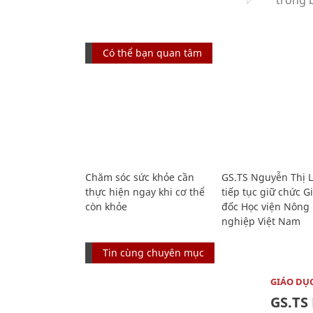
Có thể bạn quan tâm
Chăm sóc sức khỏe cần
GS.TS Nguyễn Thị 
thực hiện ngay khi cơ thể
tiếp tục giữ chức 
còn khỏe
đốc Học viện Nông
nghiệp Việt Nam
Tin cùng chuyên mục
GIÁO DỤ
GS.TS