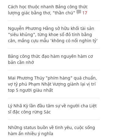
Cách học thuộc nhanh Bảng công thức
lượng giác bằng thơ, "thần chú"
17
Nguyễn Phương Hằng sở hữu khối tài sản
"siêu khủng", từng khoe sổ đỏ tính bằng
cân, mắng cựu mẫu 'không có nổi nghìn tỷ'
Bảng công thức đạo hàm nguyên hàm cơ
bản cần nhớ
Mai Phương Thúy "phím hàng" quá chuẩn,
vợ tỷ phú Phạm Nhật Vượng giành lại vị trí
top 5 người giàu nhất
Lý Nhã Kỳ lần đầu tâm sự về người cha Liệt
sĩ đặc công rừng Sác
Những status buồn về tình yêu, cuộc sống
hàm ẩn nhiều ý nghĩa