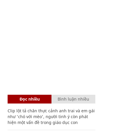
Đọc nhiều
Bình luận nhiều
Clip lột tả chân thực cảnh anh trai và em gái
như 'chó với mèo', người tinh ý còn phát
hiện một vấn đề trong giáo dục con