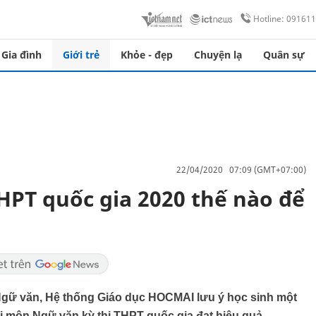
Hotline: 09161
Gia đình
Giới trẻ
Khỏe - đẹp
Chuyện lạ
Quân sự
22/04/2020 07:09 (GMT+07:00)
HPT quốc gia 2020 thế nào để
gữ văn, Hệ thống Giáo dục HOCMAI lưu ý học sinh một
hi môn Ngữ văn kỳ thi THPT quốc gia đạt hiệu quả.