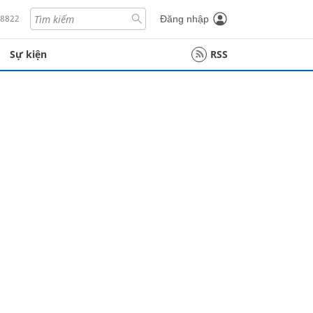
18822
Đăng nhập
Sự kiện
RSS