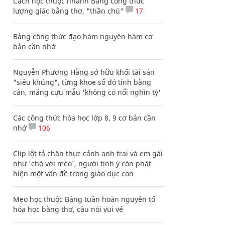
Cách học thuộc nhanh Bảng công thức
lượng giác bằng thơ, "thần chú"
17
Bảng công thức đạo hàm nguyên hàm cơ
bản cần nhớ
Nguyễn Phương Hằng sở hữu khối tài sản
"siêu khủng", từng khoe sổ đỏ tính bằng
cân, mắng cựu mẫu 'không có nổi nghìn tỷ'
Các công thức hóa học lớp 8, 9 cơ bản cần
nhớ
106
Clip lột tả chân thực cảnh anh trai và em gái
như 'chó với mèo', người tinh ý còn phát
hiện một vấn đề trong giáo dục con
Mẹo học thuộc Bảng tuần hoàn nguyên tố
hóa học bằng thơ, câu nói vui vẻ