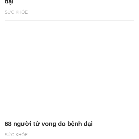
dại
SỨC KHỎE
68 người tử vong do bệnh dại
SỨC KHỎE