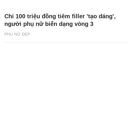
Chi 100 triệu đồng tiêm filler 'tạo dáng',
người phụ nữ biến dạng vòng 3
PHỤ NỮ ĐẸP