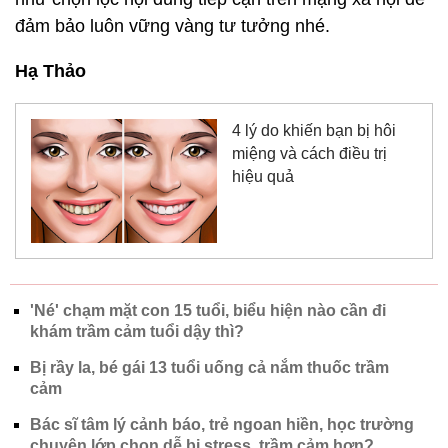
đảm bảo luôn vững vàng tư tưởng nhé.
Hạ Thảo
4 lý do khiến bạn bị hôi
miệng và cách điều trị
hiệu quả
'Né' chạm mặt con 15 tuổi, biểu hiện nào cần đi
khám trầm cảm tuổi dậy thì?
Bị rầy la, bé gái 13 tuổi uống cả nắm thuốc trầm
cảm
Bác sĩ tâm lý cảnh báo, trẻ ngoan hiền, học trường
chuyên lớp chọn dễ bị stress, trầm cảm hơn?