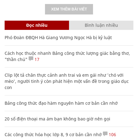
XEM THÊM BÀI VIẾT
Đọc nhiều
Bình luận nhiều
Phó Đoàn ĐBQH Hà Giang Vương Ngọc Hà bị kỷ luật
Cách học thuộc nhanh Bảng công thức lượng giác bằng thơ,
"thần chú"
17
Clip lột tả chân thực cảnh anh trai và em gái như 'chó với
mèo', người tinh ý còn phát hiện một vấn đề trong giáo dục
con
Bảng công thức đạo hàm nguyên hàm cơ bản cần nhớ
20 số điện thoại ma ám bạn không bao giờ nên gọi
Các công thức hóa học lớp 8, 9 cơ bản cần nhớ
106