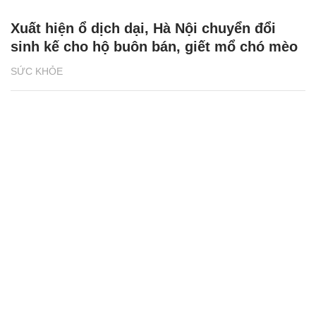
Xuất hiện ổ dịch dại, Hà Nội chuyển đổi
sinh kế cho hộ buôn bán, giết mổ chó mèo
SỨC KHỎE