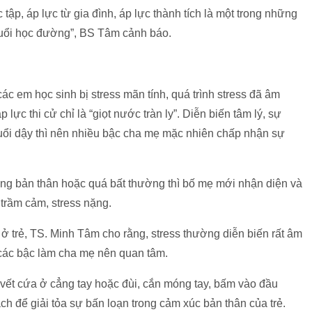
 tập, áp lực từ gia đình, áp lực thành tích là một trong những
 tuổi học đường”, BS Tâm cảnh báo.
ác em học sinh bị stress mãn tính, quá trình stress đã âm
lực thi cử chỉ là “giọt nước tràn ly”. Diễn biến tâm lý, sự
 tuổi dậy thì nên nhiều bậc cha mẹ mặc nhiên chấp nhận sự
ơng bản thân hoặc quá bất thường thì bố mẹ mới nhận diện và
 trầm cảm, stress nặng.
ở trẻ, TS. Minh Tâm cho rằng, stress thường diễn biến rất âm
, các bậc làm cha mẹ nên quan tâm.
c vết cứa ở cẳng tay hoặc đùi, cắn móng tay, bấm vào đầu
ách để giải tỏa sự bấn loạn trong cảm xúc bản thân của trẻ.