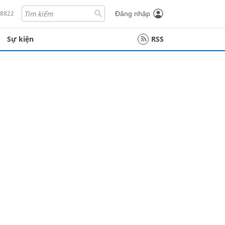
18822
Đăng nhập
Sự kiện
RSS