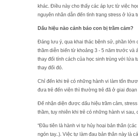
khác. Điều này cho thấy các áp lực từ việc học
nguyên nhân dẫn đến tình trạng stress ở lứa
Dấu hiệu nào cảnh báo con bị trầm cảm?
Đáng lưu ý, qua khai thác bệnh sử, phần lớn c
thầm diễn biến từ khoảng 3 - 5 năm trước và áp 
thay đổi tính cách của học sinh trùng với lứa
thay đổi đó.
Chỉ đến khi trẻ có những hành vi làm tổn thư
đưa trẻ đến viện thì thường trẻ đã ở giai đoạn
Để nhận diện được dấu hiệu trầm cảm, stress 
thầm, tuy nhiên khi trẻ có những hành vi sau
“Đầu tiên là hành vi tự hủy hoại bản thân (cá
ngón tay..). Việc tự làm đau bản thân này là c