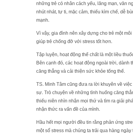
những trẻ có nhân cách yếu, lãng mạn, văn ngh
nhút nhát, tự ti, mặc cảm, thiếu kìm chế, dễ b
mạnh.
Vì vậy, gia đình nên xây dựng cho trẻ một môi
giúp trẻ chống đỡ với stress tốt hơn.
Tập luyện, hoạt động thể chất là một liều th
Bên cạnh đó, các hoạt động ngoài trời, dành
căng thẳng và cải thiện sức khỏe tổng thể.
TS. Minh Tâm cũng đưa ra lời khuyên về việc
sự. Trò chuyện về những tình huống căng thẳn
thiếu niên nhìn nhận mọi thứ và tìm ra giải p
nhận thức ra vấn đề của mình.
Hầu hết mọi người đều tin rằng phản ứng stress
một số́ stress mà chúng ta trải qua hàng ngày 