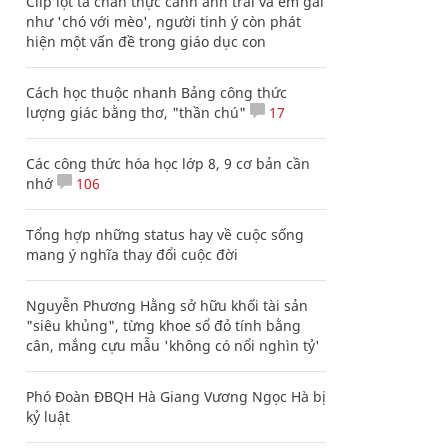
Clip lột tả chân thực cảnh anh trai và em gái
như 'chó với mèo', người tinh ý còn phát
hiện một vấn đề trong giáo dục con
Cách học thuộc nhanh Bảng công thức
lượng giác bằng thơ, "thần chú"
17
Các công thức hóa học lớp 8, 9 cơ bản cần
nhớ
106
Tổng hợp những status hay về cuộc sống
mang ý nghĩa thay đổi cuộc đời
Nguyễn Phương Hằng sở hữu khối tài sản
"siêu khủng", từng khoe sổ đỏ tính bằng
cân, mắng cựu mẫu 'không có nổi nghìn tỷ'
Phó Đoàn ĐBQH Hà Giang Vương Ngọc Hà bị
kỷ luật