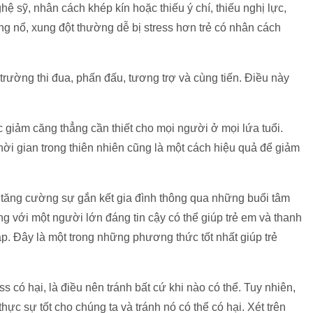
ệ sỹ, nhân cách khép kín hoặc thiếu ý chí, thiếu nghị lực,
ùng nổ, xung đột thường dễ bị stress hơn trẻ có nhân cách
 trường thi đua, phấn đấu, tương trợ và cùng tiến. Điều này
uốc giảm căng thẳng cần thiết cho mọi người ở mọi lứa tuổi.
 thời gian trong thiên nhiên cũng là một cách hiệu quả để giảm
 tăng cường sự gắn kết gia đình thông qua những buổi tâm
g với một người lớn đáng tin cậy có thể giúp trẻ em và thanh
háp. Đây là một trong những phương thức tốt nhất giúp trẻ
 có hại, là điều nên tránh bất cứ khi nào có thể. Tuy nhiên,
thực sự tốt cho chúng ta và tránh nó có thể có hại. Xét trên