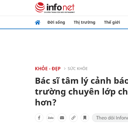
Đời sống
Thị trường
Thế giới
KHỎE - ĐẸP
SỨC KHỎE
Bác sĩ tâm lý cảnh bá
trường chuyên lớp ch
hơn?