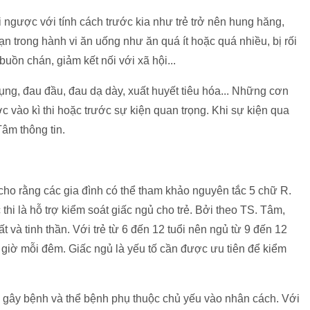
i ngược với tính cách trước kia như trẻ trở nên hung hăng,
ạn trong hành vi ăn uống như ăn quá ít hoặc quá nhiều, bị rối
uồn chán, giảm kết nối với xã hội...
ụng, đau đầu, đau dạ dày, xuất huyết tiêu hóa... Những cơn
c vào kì thi hoặc trước sự kiện quan trọng. Khi sự kiện qua
Tâm thông tin.
cho rằng các gia đình có thể tham khảo nguyên tắc 5 chữ R.
thi là hỗ trợ kiểm soát giấc ngủ cho trẻ. Bởi theo TS. Tâm,
t và tinh thần. Với trẻ từ 6 đến 12 tuổi nên ngủ từ 9 đến 12
 giờ mỗi đêm. Giấc ngủ là yếu tố cần được ưu tiên để kiểm
ss gây bệnh và thể bệnh phụ thuộc chủ yếu vào nhân cách. Với