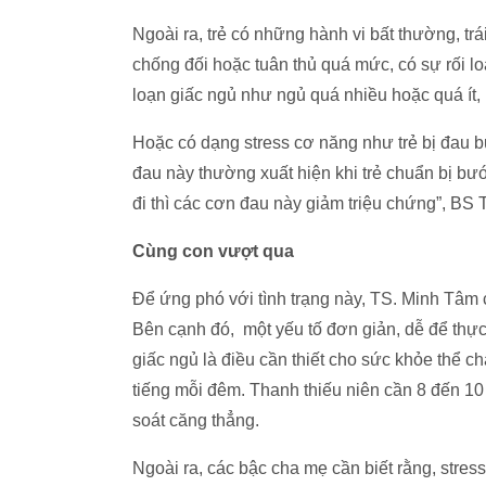
Ngoài ra, trẻ có những hành vi bất thường, trá
chống đối hoặc tuân thủ quá mức, có sự rối lo
loạn giấc ngủ như ngủ quá nhiều hoặc quá ít, b
Hoặc có dạng stress cơ năng như trẻ bị đau b
đau này thường xuất hiện khi trẻ chuẩn bị bướ
đi thì các cơn đau này giảm triệu chứng”, BS 
Cùng con vượt qua
Để ứng phó với tình trạng này, TS. Minh Tâm 
Bên cạnh đó, một yếu tố đơn giản, dễ để thực 
giấc ngủ là điều cần thiết cho sức khỏe thể chấ
tiếng mỗi đêm. Thanh thiếu niên cần 8 đến 10
soát căng thẳng.
Ngoài ra, các bậc cha mẹ cần biết rằng, stre