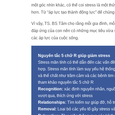
một góc nhìn khác, có thể coi stress là một t
hơn. Từ “áp lực tạo thành động lực” để chúng
Vì vậy, TS. BS Tâm cho rằng mỗi gia đình, mỗ
đáp ứng của con nên có những mục tiêu vừa s
các áp lực của cuộc sống.
Nguyên tắc 5 chữ R giúp giảm stress
Stress mãn tính có thể dẫn đến các vấn đ
hợp. Stress mãn tính làm suy yếu hệ thống
và thể chất như trầm cảm và các bệnh tim 
tham khảo nguyên tắc 5 chữ R
Recognition:
xác định nguyên nhân, nguồn
vượt qua, thích ứng với stress
Relationships:
Tìm kiếm sự giúp đỡ, hỗ tr
Removal:
Loại bỏ các yếu tố gây stress và 