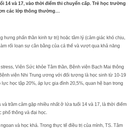
ổi 14 và 17, vào thời điểm thi chuyển cấp. Trẻ học trường
 hơn các lớp thông thường…
ng hưng phấn thần kinh tự trị) hoặc tâm lý (cảm giác khó chịu,
 làm rối loạn sự cân bằng của cá thể và vượt qua khả năng
stress, Viện Sức khỏe Tâm thần, Bệnh viện Bạch Mai thông
 Bệnh viện Nhi Trung ương với đối tượng là học sinh từ 10-19
áp lực học tập 20%, áp lực gia đình 20,5%, quan hệ bạn trong
s và trầm cảm gặp nhiều nhất ở lứa tuổi 14 và 17, là thời điểm
c phổ thông và đại học.
 ngoan và học khá. Trong thực tế điều trị của mình, TS. Tâm