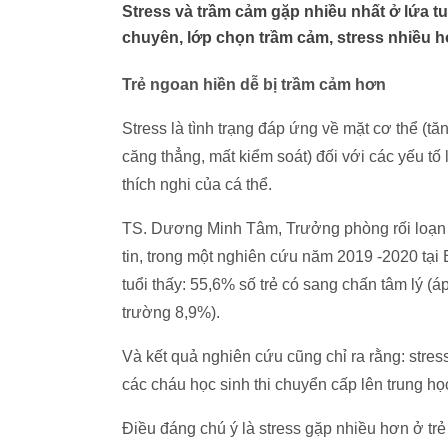
Stress và trầm cảm gặp nhiều nhất ở lứa tu
chuyên, lớp chọn trầm cảm, stress nhiều
Trẻ ngoan hiền dễ bị trầm cảm hơn
Stress là tình trạng đáp ứng về mặt cơ thể (tă
căng thẳng, mất kiểm soát) đối với các yếu tố
thích nghi của cá thể.
TS. Dương Minh Tâm, Trưởng phòng rối loạn 
tin, trong một nghiên cứu năm 2019 -2020 tại
tuổi thấy: 55,6% số trẻ có sang chấn tâm lý (
trường 8,9%).
Và kết quả nghiên cứu cũng chỉ ra rằng: stres
các cháu học sinh thi chuyển cấp lên trung họ
Điều đáng chú ý là stress gặp nhiều hơn ở trẻ