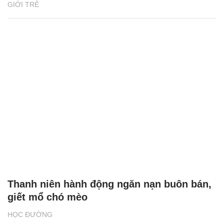
GIỚI TRẺ
Thanh niên hành động ngăn nạn buôn bán,
giết mổ chó mèo
HỌC ĐƯỜNG