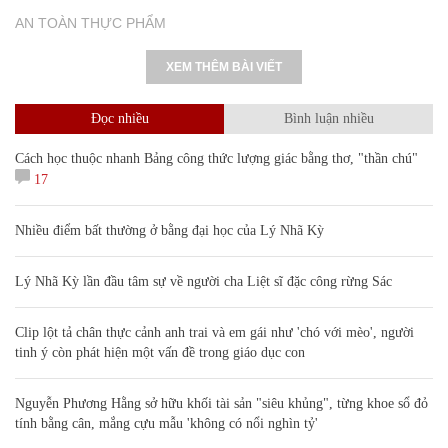
AN TOÀN THỰC PHẨM
XEM THÊM BÀI VIẾT
Đọc nhiều
Bình luận nhiều
Cách học thuộc nhanh Bảng công thức lượng giác bằng thơ, "thần chú"
17
Nhiều điểm bất thường ở bằng đại học của Lý Nhã Kỳ
Lý Nhã Kỳ lần đầu tâm sự về người cha Liệt sĩ đặc công rừng Sác
Clip lột tả chân thực cảnh anh trai và em gái như 'chó với mèo', người
tinh ý còn phát hiện một vấn đề trong giáo dục con
Nguyễn Phương Hằng sở hữu khối tài sản "siêu khủng", từng khoe sổ đỏ
tính bằng cân, mắng cựu mẫu 'không có nổi nghìn tỷ'