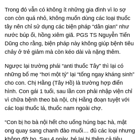
Trong đó vẫn có không ít những gia đình vì lo sợ
con còn quá nhỏ, không muốn dùng các loại thuốc
tây nên chỉ sử dụng các biện pháp “dân gian” như
nước búp ổi, hồng xiêm giã. PGS TS Nguyễn Tiến
Dũng cho rằng, biện pháp này không giúp bệnh tiêu
chảy ở trẻ giảm mà còn kéo dài và nặng thêm.
Ngược lại trường phái “anti thuốc Tây” thì lại có
những bố mẹ “hơi một tý” lại “tống ngay kháng sinh”
cho con. Chị Hằng (Tây Hồ) là trường hợp điển
hình. Con gái 1 tuổi, sau lần con phải nhập viện chỉ
vì chữa bệnh theo bà nội, chị Hằng đoạn tuyệt với
các loại thuốc lá, thuốc nam ngoài chợ.
“Con bị ho bà nội hết cho uống húng bạc hà, mật
ong quay sang chanh đào muối… đủ các loại nhưng
không đỡ ho. Sau 4 ngày, bé lại bị thêm cả tiêu