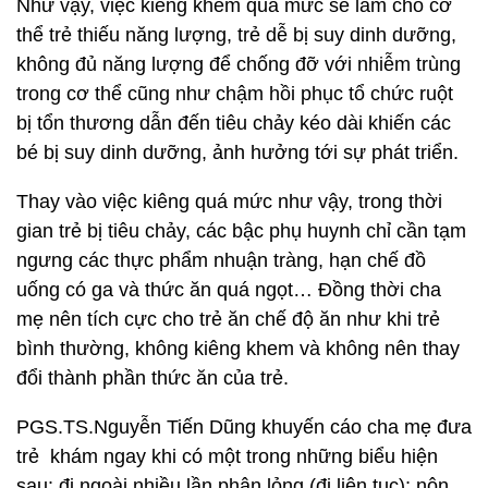
Như vậy, việc kiêng khem quá mức sẽ làm cho cơ
thể trẻ thiếu năng lượng, trẻ dễ bị suy dinh dưỡng,
không đủ năng lượng để chống đỡ với nhiễm trùng
trong cơ thể cũng như chậm hồi phục tổ chức ruột
bị tổn thương dẫn đến tiêu chảy kéo dài khiến các
bé bị suy dinh dưỡng, ảnh hưởng tới sự phát triển.
Thay vào việc kiêng quá mức như vậy, trong thời
gian trẻ bị tiêu chảy, các bậc phụ huynh chỉ cần tạm
ngưng các thực phẩm nhuận tràng, hạn chế đồ
uống có ga và thức ăn quá ngọt… Đồng thời cha
mẹ nên tích cực cho trẻ ăn chế độ ăn như khi trẻ
bình thường, không kiêng khem và không nên thay
đổi thành phần thức ăn của trẻ.
PGS.TS.Nguyễn Tiến Dũng khuyến cáo cha mẹ đưa
trẻ khám ngay khi có một trong những biểu hiện
sau: đi ngoài nhiều lần phân lỏng (đi liên tục); nôn