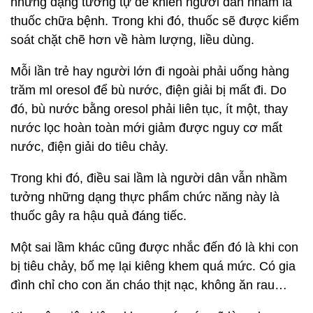
những dạng tương tự dễ khiến người dân nhầm là
thuốc chữa bệnh. Trong khi đó, thuốc sẽ được kiểm
soát chặt chẽ hơn về hàm lượng, liều dùng.
Mỗi lần trẻ hay người lớn đi ngoài phải uống hàng
trăm ml oresol để bù nước, điện giải bị mất đi. Do
đó, bù nước bằng oresol phải liên tục, ít một, thay
nước lọc hoàn toàn mới giảm được nguy cơ mất
nước, điện giải do tiêu chảy.
Trong khi đó, điều sai lầm là người dân vẫn nhầm
tưởng những dạng thực phẩm chức năng này là
thuốc gây ra hậu quả đáng tiếc.
Một sai lầm khác cũng được nhắc đến đó là khi con
bị tiêu chảy, bố mẹ lại kiêng khem quá mức. Có gia
đình chỉ cho con ăn cháo thịt nạc, không ăn rau…