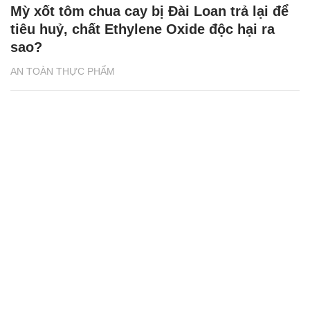
Mỳ xốt tôm chua cay bị Đài Loan trả lại để
tiêu huỷ, chất Ethylene Oxide độc hại ra
sao?
AN TOÀN THỰC PHẨM