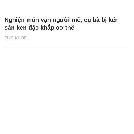
Nghiện món vạn người mê, cụ bà bị kén
sán ken đặc khắp cơ thể
SỨC KHỎE