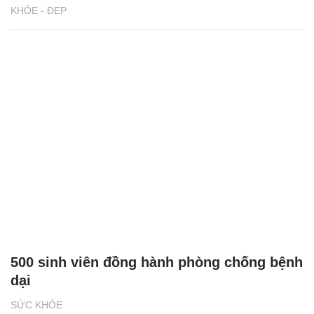
KHỎE - ĐẸP
500 sinh viên đồng hành phòng chống bệnh
dại
SỨC KHỎE