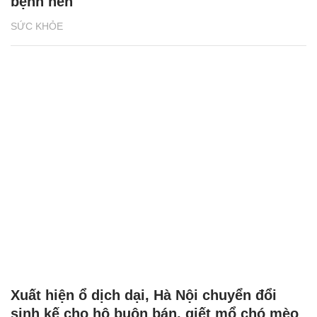
bệnh nền
SỨC KHỎE
Xuất hiện ổ dịch dại, Hà Nội chuyển đổi
sinh kế cho hộ buôn bán, giết mổ chó mèo