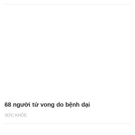
68 người tử vong do bệnh dại
SỨC KHỎE