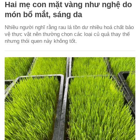
Hai mẹ con mặt vàng như nghệ do
món bổ mắt, sáng da
Nhiều người nghĩ rằng rau lá tồn dư nhiều hoá chất bảo
vệ thực vật nên thường chọn các loại củ quả thay thế
nhưng thói quen này không tốt.