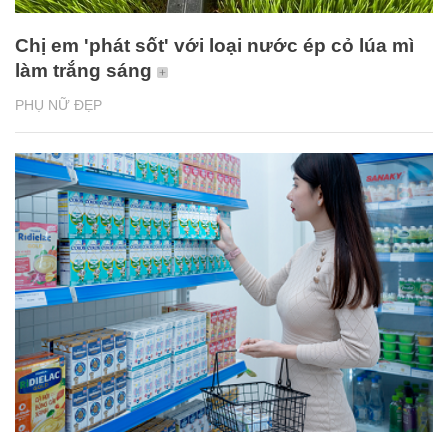
Chị em 'phát sốt' với loại nước ép cỏ lúa mì
làm trắng sáng
PHỤ NỮ ĐẸP