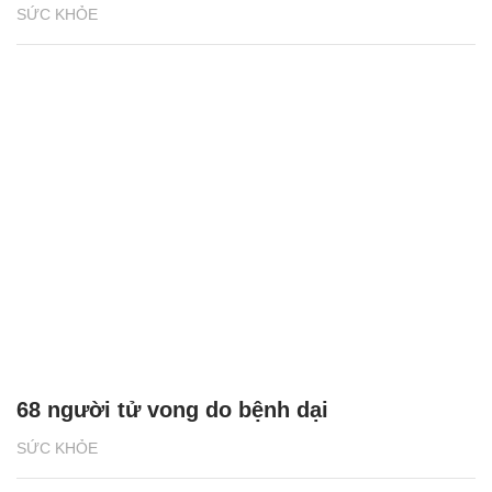
SỨC KHỎE
68 người tử vong do bệnh dại
SỨC KHỎE