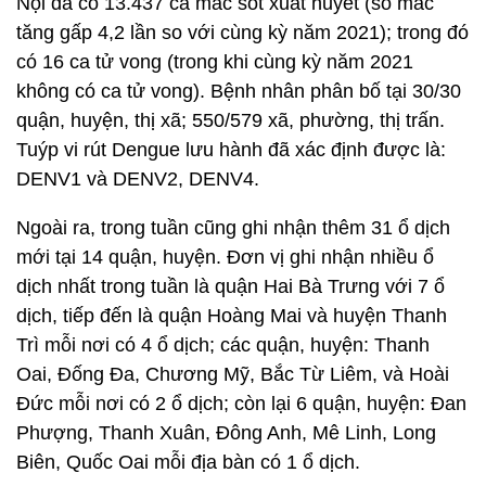
Nội đã có 13.437 ca mắc sốt xuất huyết (số mắc
tăng gấp 4,2 lần so với cùng kỳ năm 2021); trong đó
có 16 ca tử vong (trong khi cùng kỳ năm 2021
không có ca tử vong). Bệnh nhân phân bố tại 30/30
quận, huyện, thị xã; 550/579 xã, phường, thị trấn.
Tuýp vi rút Dengue lưu hành đã xác định được là:
DENV1 và DENV2, DENV4.
Ngoài ra, trong tuần cũng ghi nhận thêm 31 ổ dịch
mới tại 14 quận, huyện. Đơn vị ghi nhận nhiều ổ
dịch nhất trong tuần là quận Hai Bà Trưng với 7 ổ
dịch, tiếp đến là quận Hoàng Mai và huyện Thanh
Trì mỗi nơi có 4 ổ dịch; các quận, huyện: Thanh
Oai, Đống Đa, Chương Mỹ, Bắc Từ Liêm, và Hoài
Đức mỗi nơi có 2 ổ dịch; còn lại 6 quận, huyện: Đan
Phượng, Thanh Xuân, Đông Anh, Mê Linh, Long
Biên, Quốc Oai mỗi địa bàn có 1 ổ dịch.