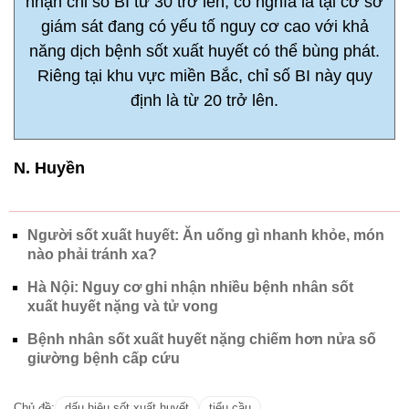
nhận chỉ số BI từ 30 trở lên, có nghĩa là tại cơ sở
giám sát đang có yếu tố nguy cơ cao với khả
năng dịch bệnh sốt xuất huyết có thể bùng phát.
Riêng tại khu vực miền Bắc, chỉ số BI này quy
định là từ 20 trở lên.
N. Huyền
Người sốt xuất huyết: Ăn uống gì nhanh khỏe, món
nào phải tránh xa?
Hà Nội: Nguy cơ ghi nhận nhiều bệnh nhân sốt
xuất huyết nặng và tử vong
Bệnh nhân sốt xuất huyết nặng chiếm hơn nửa số
giường bệnh cấp cứu
Chủ đề:
dấu hiệu sốt xuất huyết
tiểu cầu