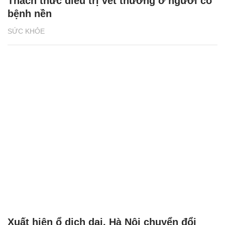
Thách thức điều trị vết thương ở người có
bệnh nền
SỨC KHỎE
Xuất hiện ổ dịch dại, Hà Nội chuyển đổi