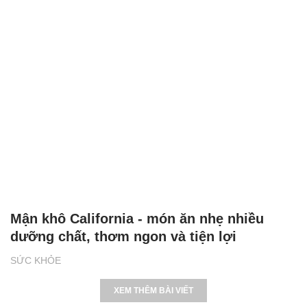
Mận khô California - món ăn nhẹ nhiều
dưỡng chất, thơm ngon và tiện lợi
SỨC KHỎE
XEM THÊM BÀI VIẾT