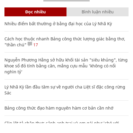
Đọc nhiều
Bình luận nhiều
Nhiều điểm bất thường ở bằng đại học của Lý Nhã Kỳ
Cách học thuộc nhanh Bảng công thức lượng giác bằng thơ,
"thần chú"
17
Nguyễn Phương Hằng sở hữu khối tài sản "siêu khủng", từng
khoe sổ đỏ tính bằng cân, mắng cựu mẫu 'không có nổi
nghìn tỷ'
Lý Nhã Kỳ lần đầu tâm sự về người cha Liệt sĩ đặc công rừng
Sác
Bảng công thức đạo hàm nguyên hàm cơ bản cần nhớ
Clip lột tả chân thực cảnh anh trai và em gái như 'chó với
mèo', người tinh ý còn phát hiện một vấn đề trong giáo dục