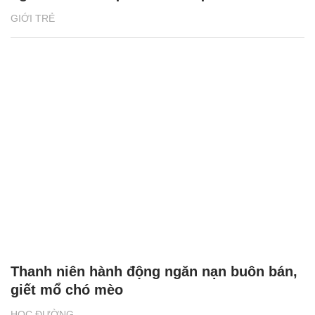
GIỚI TRẺ
Thanh niên hành động ngăn nạn buôn bán,
giết mổ chó mèo
HỌC ĐƯỜNG