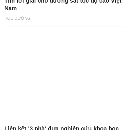
Tìm lời giải cho đường sắt tốc độ cao Việt
Nam
HỌC ĐƯỜNG
Liên kết '3 nhà' đưa nghiên cứu khoa học