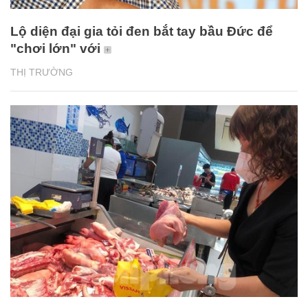
Lộ diện đại gia tỏi đen bắt tay bầu Đức để
"chơi lớn" với
THỊ TRƯỜNG