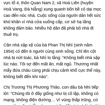
vực tổ 4, thôn Quan Nam 2, xã Hoà Liên (huyện
Hoà Vang, Đà Nẵng) xung quanh bốn bề cỏ dại mọc
cao đến nóc nhà. Cuộc sống của người dân hết sức
khó khăn vì nhà cửa xuống cấp, cơ sở hạ tầng
không đảm bảo. Nhiều hộ dân đã phải bỏ nhà đi
thuê trọ.
Căn nhà xập xệ của bà Phan Thị Nhì (sinh năm
1954) có đến 6 người cùng sinh sống. Chỉ lên cột
nhà bị nứt toác, bà Nhì lo lắng: “Không biết nhà sập
lúc nào. Tôi sợ đến mất ăn, mất ngủ. Thương nhất
mấy đứa cháu cùng phải chịu cảnh khổ cực thế này,
không biết đến khi nào”.
Chị Trương Thị Phương Thảo, con dâu bà Nhì tiếp
lời: "Chúng tôi ở đây giống như bị cô lập, không có
mạng, không điện đường… Vì vùng thấp trũng, cứ