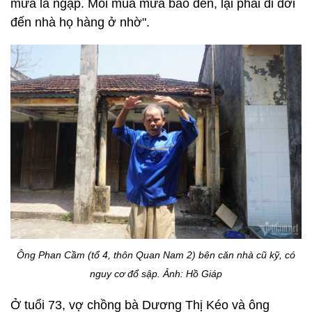
mưa là ngập. Mỗi mùa mưa bão đến, lại phải di dời
đến nhà họ hàng ở nhờ".
Ông Phan Cầm (tổ 4, thôn Quan Nam 2) bên căn nhà cũ kỹ, có
nguy cơ đổ sập.
Ảnh: Hồ Giáp
Ở tuổi 73, vợ chồng bà Dương Thị Kéo và ông