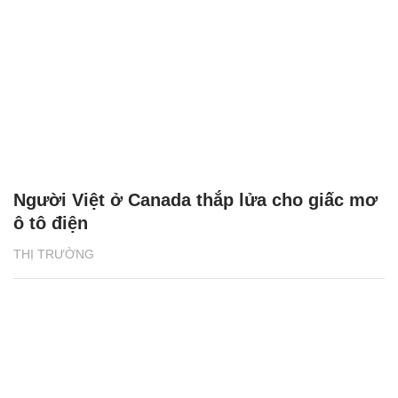
Người Việt ở Canada thắp lửa cho giấc mơ
ô tô điện
THỊ TRƯỜNG