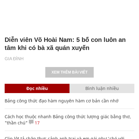
Diễn viên Võ Hoài Nam: 5 bố con luôn an
tâm khi có bà xã quán xuyến
GIA ĐÌNH
XEM THÊM BÀI VIẾT
Đọc nhiều
Bình luận nhiều
Bảng công thức đạo hàm nguyên hàm cơ bản cần nhớ
Cách học thuộc nhanh Bảng công thức lượng giác bằng thơ,
"thần chú"
17
Clip lột tả chân thực cảnh anh trai và em gái như 'chó với