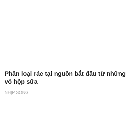
Phân loại rác tại nguồn bắt đầu từ những
vỏ hộp sữa
NHỊP SỐNG