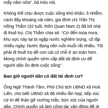
mấy năm nữa”, bà Kéo nói.
Không thể chịu được cuộc sống khó khăn, ô nhiễm,
cách đây khoảng vài năm, gia đình chị Trần Thị
Hồng Thắm (32 tuổi, thôn Quan Nam 2) đã bỏ nhà
đi thuê trọ. Chị Thắm chia sẻ: “Cứ đến mùa mưa,
khu vực này lại bị ngập nước nghiêm trọng, cô lập
nhiều ngày. Nước đọng nên ruồi muỗi rất nhiều. Tôi
phải đi thuê trọ để con cái có chỗ ở an toàn hơn.
Mong chính quyền sớm cấp đất tái định cư để
người dân ổn định cuộc sống”.
Bao giờ người dân có đất tái định cư?
Ông Ngô Thành Tâm, Phó Chủ tịch UBND xã Hoà
Liên, cho biết UBND xã đã nhiều lần họp, tiếp xúc
cử tri để tháo gỡ vướng mắc, bức xúc của người
dân. Chính quyền xã làm công tác vận động để di