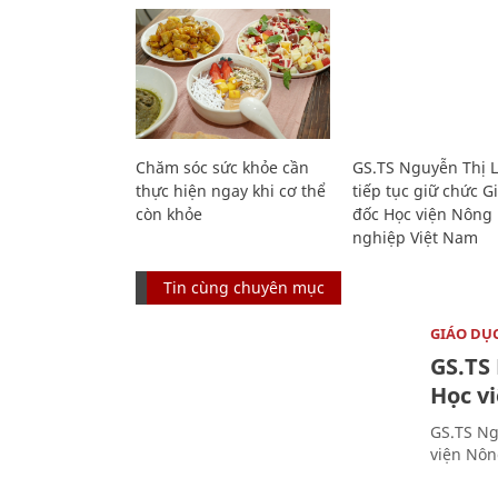
Chăm sóc sức khỏe cần
GS.TS Nguyễn Thị 
thực hiện ngay khi cơ thể
tiếp tục giữ chức 
còn khỏe
đốc Học viện Nông
nghiệp Việt Nam
Tin cùng chuyên mục
GIÁO DỤ
GS.TS
Học v
GS.TS Ng
viện Nôn