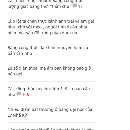
Cách học thuộc nhanh Bảng công thức
lượng giác bằng thơ, "thần chú"
17
Clip lột tả chân thực cảnh anh trai và em gái
như 'chó với mèo', người tinh ý còn phát
hiện một vấn đề trong giáo dục con
Bảng công thức đạo hàm nguyên hàm cơ
bản cần nhớ
20 số điện thoại ma ám bạn không bao giờ
nên gọi
Các công thức hóa học lớp 8, 9 cơ bản cần
nhớ
106
Nhiều điểm bất thường ở bằng đại học của
Lý Nhã Kỳ
Hàng ngàn người Mỹ ân hận vì tiêm vắc xin