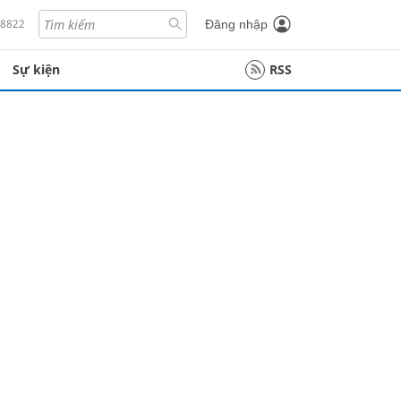
18822
Đăng nhập
Sự kiện
RSS