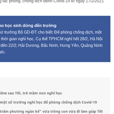
tác phòng, chống dịch bệnh Covid-19 từ ngày 17/2/2021
cho học sinh dừng đến trường
Thứ trưởng Bộ GD-ĐT cho biết: Để phòng chống dịch, một
 thời gian nghỉ học. Cụ thể TPHCM nghỉ hết 28/2, Hà Nội
ỉ đến 22/2; Hải Dương, Bắc Ninh, Hưng Yên, Quảng Ninh
ới.
line sau Tết, trẻ mầm non nghỉ học
c một số trường nghỉ học để phòng chống dịch Covid-19
 “trăm phương ngàn kế” vừa trông con vừa đi làm giáp Tết