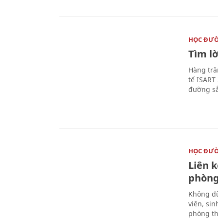
HỌC ĐƯ
Tìm lờ
Hàng tră
tế ISART
đường sắ
HỌC ĐƯ
Liên 
phòng
Không dừ
viên, si
phòng th