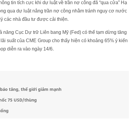
ông tin tích cực khi dự luật về trần nợ công đã “qua cửa” Hạ
hông qua dự luật nâng trần nợ công nhằm tránh nguy cơ nước
lý các nhà đầu tư được cải thiện.
ả năng Cục Dự trữ Liên bang Mỹ (Fed) có thể tạm dừng tăng
õi lãi suất của CME Group cho thấy hiện có khoảng 65% ý kiến
họp diễn ra vào ngày 14/6.
báo tăng, thế giới giảm mạnh
 mốc 75 USD/thùng
uống