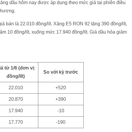
i xăng dầu hôm nay được áp dụng theo mức giá tại phiên điều
 Thương.
iá bán là 22.010 đồng/lít. Xăng E5 RON 92 tăng 390 đồng/lít,
iảm 10 đồng/lít, xuống mức 17.940 đồng/lít. Giá dầu hỏa giảm
iá từ 1/6 (đơn vị:
So với kỳ trước
đồng/lít)
22.010
+520
20.870
+390
17.940
-10
17.770
-190