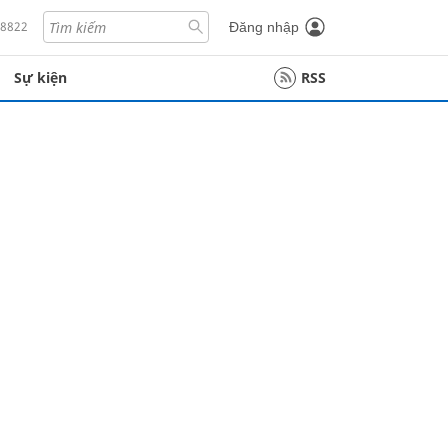
18822
Đăng nhập
Sự kiện
RSS