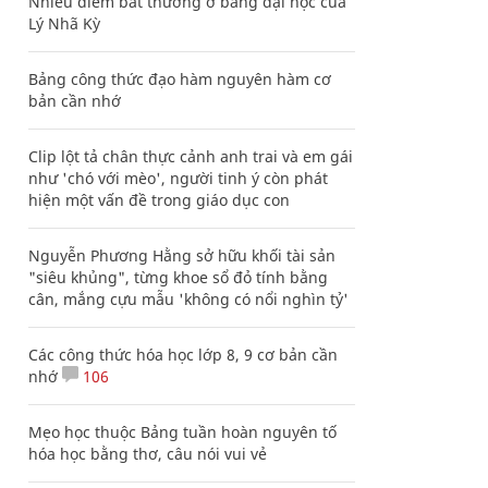
Nhiều điểm bất thường ở bằng đại học của
Lý Nhã Kỳ
Bảng công thức đạo hàm nguyên hàm cơ
bản cần nhớ
Clip lột tả chân thực cảnh anh trai và em gái
như 'chó với mèo', người tinh ý còn phát
hiện một vấn đề trong giáo dục con
Nguyễn Phương Hằng sở hữu khối tài sản
"siêu khủng", từng khoe sổ đỏ tính bằng
cân, mắng cựu mẫu 'không có nổi nghìn tỷ'
Các công thức hóa học lớp 8, 9 cơ bản cần
nhớ
106
Mẹo học thuộc Bảng tuần hoàn nguyên tố
hóa học bằng thơ, câu nói vui vẻ