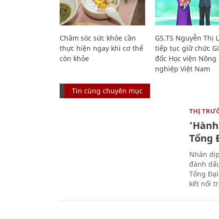
Chăm sóc sức khỏe cần
GS.TS Nguyễn Thị 
thực hiện ngay khi cơ thể
tiếp tục giữ chức 
còn khỏe
đốc Học viện Nông
nghiệp Việt Nam
Tin cùng chuyên mục
THỊ TRƯ
‘Hành 
Tổng Đ
Nhân dịp
đánh dấu
Tổng Đại
kết nối t