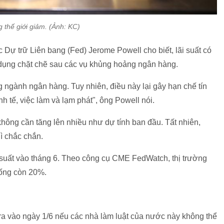
 thế giới giảm. (Ảnh: KC)
 Dự trữ Liên bang (Fed) Jerome Powell cho biết, lãi suất có
n dụng chặt chẽ sau các vụ khủng hoảng ngân hàng.
ng ngành ngân hàng. Tuy nhiên, điều này lại gây hạn chế tín
h tế, việc làm và lạm phát", ông Powell nói.
 không cần tăng lên nhiều như dự tính ban đầu. Tất nhiên,
ì chắc chắn.
 suất vào tháng 6. Theo công cụ CME FedWatch, thị trường
uống còn 20%.
ra vào ngày 1/6 nếu các nhà làm luật của nước này không thể