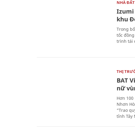
NHÀ ĐẤT
Izumi 
khu Đ
Trong bố
tốc đồng
trình tái
THỊ TRƯ
BAT V
nữ vù
Hơn 100 
Nhơn Hòa
“Trao qu
tỉnh Tây 