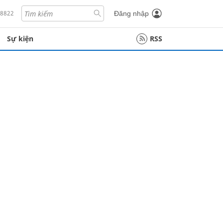
18822
Đăng nhập
Sự kiện
RSS