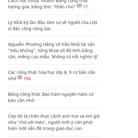
Cách học thuộc nhanh Bảng công thức
lượng giác bằng thơ, "thần chú"
17
Lý Nhã Kỳ lần đầu tâm sự về người cha Liệt
sĩ đặc công rừng Sác
Nguyễn Phương Hằng sở hữu khối tài sản
"siêu khủng", từng khoe sổ đỏ tính bằng
cân, mắng cựu mẫu 'không có nổi nghìn tỷ'
Các công thức hóa học lớp 8, 9 cơ bản cần
nhớ
106
Bảng công thức đạo hàm nguyên hàm cơ
bản cần nhớ
Clip lột tả chân thực cảnh anh trai và em gái
như 'chó với mèo', người tinh ý còn phát
hiện một vấn đề trong giáo dục con