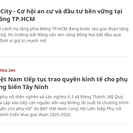
City - Cơ hội an cư và đầu tư bền vững tại
ông TP.HCM
i cảnh hạ tầng phía Đông TP.HCM đang bước vào giai đoạn tăng
 bộ, thị trường bất động sản ven sông Đồng Nai bắt đầu quá
 định vị giá trị mạnh mẽ.
ỜNG 24H
iệt Nam tiếp tục trao quyền kinh tế cho phụ
ng biên Tây Ninh
phụ nữ diện nghèo và cận nghèo ở 3 xã Đông Thành, Mỹ Quý,
 Lập vừa tiếp cận nguồn vốn vay không lãi suất từ chương trình
yền cho phụ nữ” do BAT Việt Nam cùng Hội Liên hiệp Phụ nữ
Ninh triển khai giai đoạn 2025-2026.