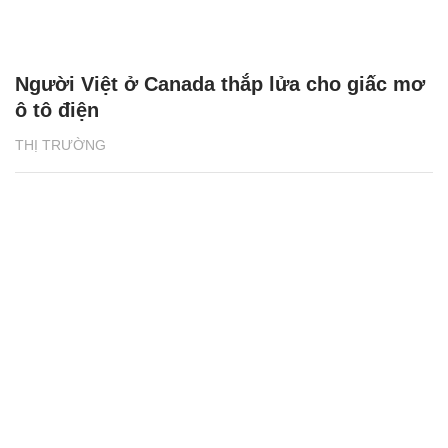
Người Việt ở Canada thắp lửa cho giấc mơ
ô tô điện
THỊ TRƯỜNG