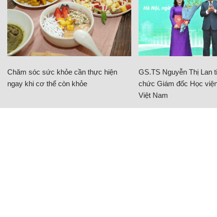
Chăm sóc sức khỏe cần thực hiện
GS.TS Nguyễn Thị Lan ti
ngay khi cơ thể còn khỏe
chức Giám đốc Học viện
Việt Nam