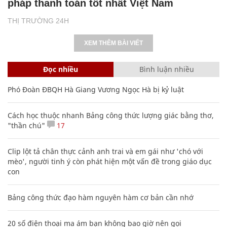
pháp thanh toán tốt nhất Việt Nam
THỊ TRƯỜNG 24H
XEM THÊM BÀI VIẾT
Đọc nhiều
Bình luận nhiều
Phó Đoàn ĐBQH Hà Giang Vương Ngọc Hà bị kỷ luật
Cách học thuộc nhanh Bảng công thức lượng giác bằng thơ,
"thần chú"
17
Clip lột tả chân thực cảnh anh trai và em gái như 'chó với
mèo', người tinh ý còn phát hiện một vấn đề trong giáo dục
con
Bảng công thức đạo hàm nguyên hàm cơ bản cần nhớ
20 số điện thoại ma ám bạn không bao giờ nên gọi