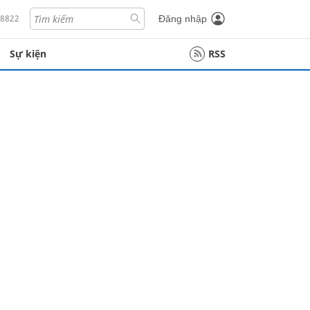
18822
Đăng nhập
Sự kiện
RSS