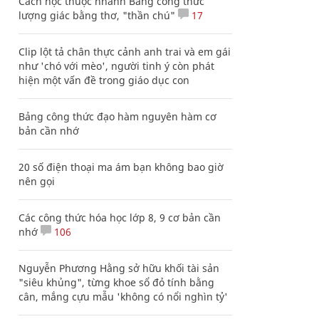
Cách học thuộc nhanh Bảng công thức
lượng giác bằng thơ, "thần chú"
17
Clip lột tả chân thực cảnh anh trai và em gái
như 'chó với mèo', người tinh ý còn phát
hiện một vấn đề trong giáo dục con
Bảng công thức đạo hàm nguyên hàm cơ
bản cần nhớ
20 số điện thoại ma ám bạn không bao giờ
nên gọi
Các công thức hóa học lớp 8, 9 cơ bản cần
nhớ
106
Nguyễn Phương Hằng sở hữu khối tài sản
"siêu khủng", từng khoe sổ đỏ tính bằng
cân, mắng cựu mẫu 'không có nổi nghìn tỷ'