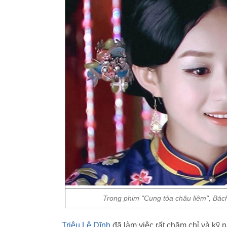
Trong phim "Cung tỏa châu liêm", Bách 
Triệu Lệ Dĩnh
đã làm việc rất chăm chỉ và kỹ n