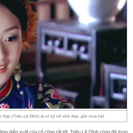
Hợp (Triệu Lệ Dĩnh) là cô kỹ nữ xinh đẹp, giỏi múa hát.
ăng diễn xuất của cô cũng rất tốt. Triệu Lệ Dĩnh cũng đã từng