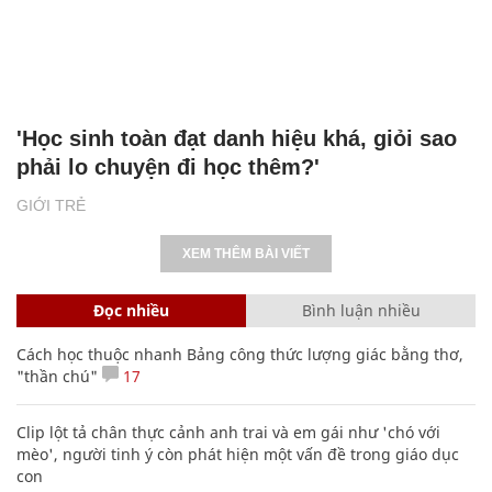
'Học sinh toàn đạt danh hiệu khá, giỏi sao
phải lo chuyện đi học thêm?'
GIỚI TRẺ
XEM THÊM BÀI VIẾT
Đọc nhiều
Bình luận nhiều
Cách học thuộc nhanh Bảng công thức lượng giác bằng thơ,
"thần chú"
17
Clip lột tả chân thực cảnh anh trai và em gái như 'chó với
mèo', người tinh ý còn phát hiện một vấn đề trong giáo dục
con