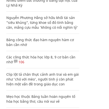
Nhiều điểm bất thường ở bằng đại học của
Lý Nhã Kỳ
Nguyễn Phương Hằng sở hữu khối tài sản
"siêu khủng", từng khoe sổ đỏ tính bằng
cân, mắng cựu mẫu 'không có nổi nghìn tỷ'
Bảng công thức đạo hàm nguyên hàm cơ
bản cần nhớ
Các công thức hóa học lớp 8, 9 cơ bản cần
nhớ
106
Clip lột tả chân thực cảnh anh trai và em gái
như 'chó với mèo', người tinh ý còn phát
hiện một vấn đề trong giáo dục con
Mẹo học thuộc Bảng tuần hoàn nguyên tố
hóa học bằng thơ, câu nói vui vẻ