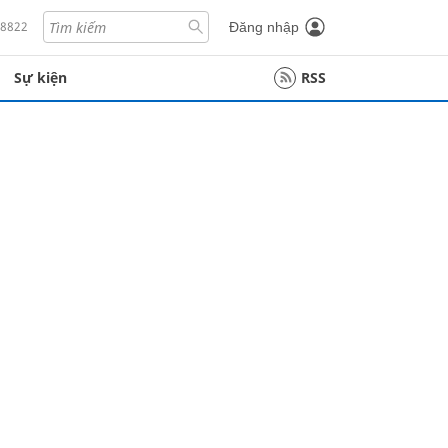
18822
Đăng nhập
Sự kiện
RSS