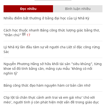
Đọc nhiều
Bình luận nhiều
Nhiều điểm bất thường ở bằng đại học của Lý Nhã Kỳ
Cách học thuộc nhanh Bảng công thức lượng giác bằng thơ,
"thần chú"
17
Lý Nhã Kỳ lần đầu tâm sự về người cha Liệt sĩ đặc công rừng
Sác
Nguyễn Phương Hằng sở hữu khối tài sản "siêu khủng", từng
khoe sổ đỏ tính bằng cân, mắng cựu mẫu 'không có nổi
nghìn tỷ'
Bảng công thức đạo hàm nguyên hàm cơ bản cần nhớ
Clip lột tả chân thực cảnh anh trai và em gái như 'chó với
mèo', người tinh ý còn phát hiện một vấn đề trong giáo dục