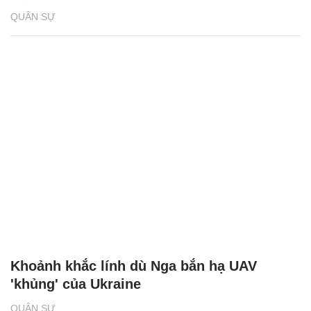
QUÂN SỰ
Khoảnh khắc lính dù Nga bắn hạ UAV
'khủng' của Ukraine
QUÂN SỰ