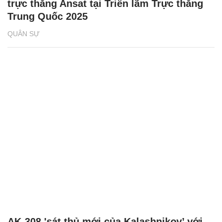
trực thăng Ansat tại Triển lãm Trực thăng
Trung Quốc 2025
QUÂN SỰ
AK-308 'sát thủ mới của Kalashnikov’ với