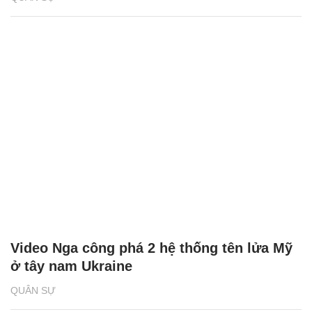
Video Nga công phá 2 hệ thống tên lửa Mỹ
ở tây nam Ukraine
QUÂN SỰ