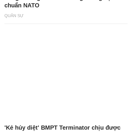
chuẩn NATO
QUÂN SỰ
'Kẻ hủy diệt' BMPT Terminator chịu được