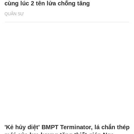
cùng lúc 2 tên lửa chống tăng
QUÂN SỰ
'Kẻ hủy diệt' BMPT Terminator, lá chắn thép