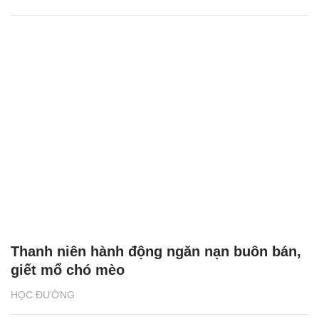
Thanh niên hành động ngăn nạn buôn bán,
giết mổ chó mèo
HỌC ĐƯỜNG