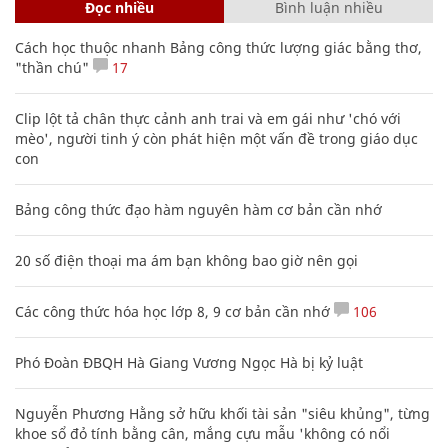
Đọc nhiều
Bình luận nhiều
Cách học thuộc nhanh Bảng công thức lượng giác bằng thơ,
"thần chú"
17
Clip lột tả chân thực cảnh anh trai và em gái như 'chó với
mèo', người tinh ý còn phát hiện một vấn đề trong giáo dục
con
Bảng công thức đạo hàm nguyên hàm cơ bản cần nhớ
20 số điện thoại ma ám bạn không bao giờ nên gọi
Các công thức hóa học lớp 8, 9 cơ bản cần nhớ
106
Phó Đoàn ĐBQH Hà Giang Vương Ngọc Hà bị kỷ luật
Nguyễn Phương Hằng sở hữu khối tài sản "siêu khủng", từng
khoe sổ đỏ tính bằng cân, mắng cựu mẫu 'không có nổi