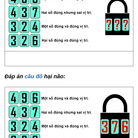
Đáp án
câu đố
hại não: