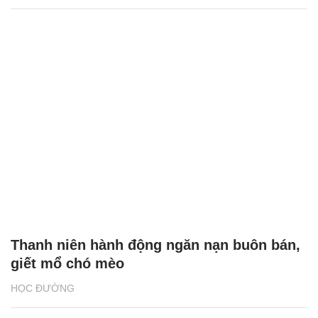
Thanh niên hành động ngăn nạn buôn bán,
giết mổ chó mèo
HỌC ĐƯỜNG