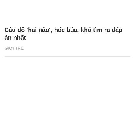
Câu đố 'hại não', hóc búa, khó tìm ra đáp
án nhất
GIỚI TRẺ