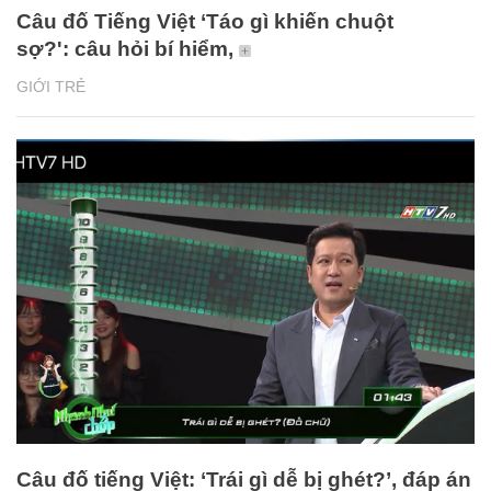
Câu đố Tiếng Việt ‘Táo gì khiến chuột
sợ?': câu hỏi bí hiểm,
GIỚI TRẺ
Câu đố tiếng Việt: ‘Trái gì dễ bị ghét?’, đáp án