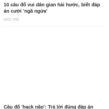
10 câu đố vui dân gian hài hước, biết đáp
án cười 'ngã ngửa'
GIỚI TRẺ
Câu đố 'hack não': Trả lời đúng đáp án