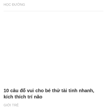
HỌC ĐƯỜNG
10 câu đố vui cho bé thử tài tinh nhanh,
kích thích trí não
GIỚI TRẺ