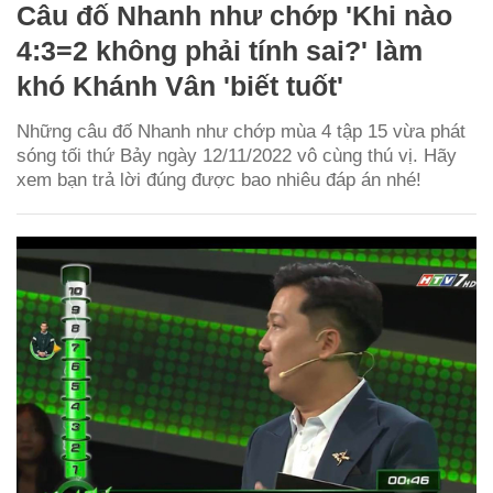
Câu đố Nhanh như chớp 'Khi nào
4:3=2 không phải tính sai?' làm
khó Khánh Vân 'biết tuốt'
Những câu đố Nhanh như chớp mùa 4 tập 15 vừa phát
sóng tối thứ Bảy ngày 12/11/2022 vô cùng thú vị. Hãy
xem bạn trả lời đúng được bao nhiêu đáp án nhé!