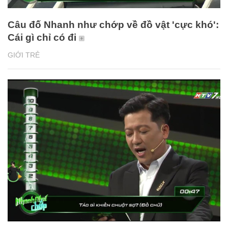
Câu đố Nhanh như chớp về đồ vật 'cực khó':
Cái gì chỉ có đi
GIỚI TRẺ