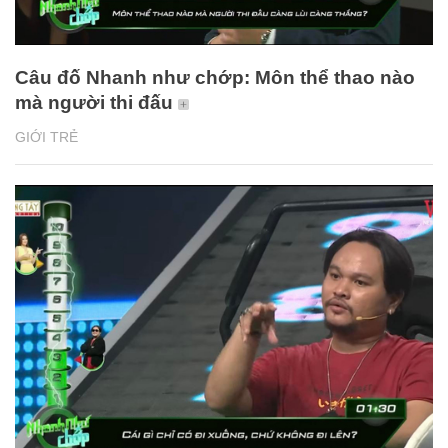
Câu đố Nhanh như chớp: Môn thể thao nào
mà người thi đấu
GIỚI TRẺ