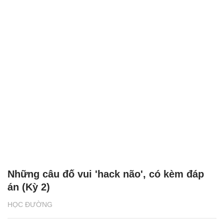
Những câu đố vui 'hack não', có kèm đáp
án (Kỳ 2)
HỌC ĐƯỜNG