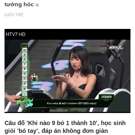
tưởng hóc
GIỚI TRẺ
Câu đố 'Khi nào 9 bỏ 1 thành 10', học sinh
giỏi 'bó tay', đáp án không đơn giản