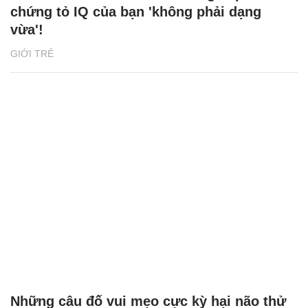
chứng tỏ IQ của bạn 'không phải dạng
vừa'!
GIỚI TRẺ
Những câu đố vui mẹo cực kỳ hại não thử