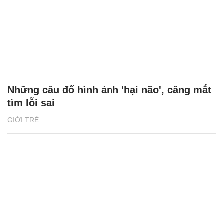
Những câu đố hình ảnh 'hại não', căng mắt
tìm lỗi sai
GIỚI TRẺ