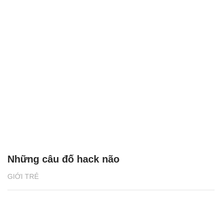
Những câu đố hack não
GIỚI TRẺ