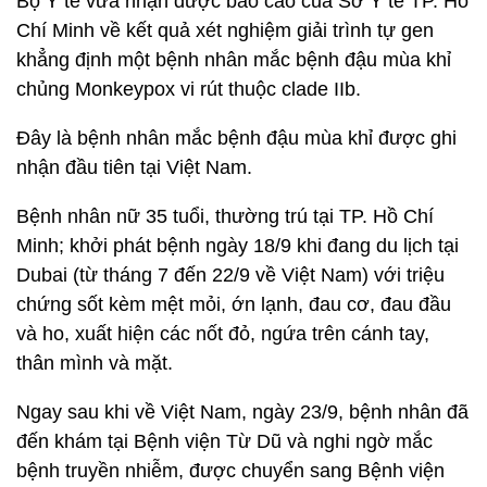
Bộ Y tế vừa nhận được báo cáo của Sở Y tế TP. Hồ
Chí Minh về kết quả xét nghiệm giải trình tự gen
khẳng định một bệnh nhân mắc bệnh đậu mùa khỉ
chủng Monkeypox vi rút thuộc clade IIb.
Đây là bệnh nhân mắc bệnh đậu mùa khỉ được ghi
nhận đầu tiên tại Việt Nam.
Bệnh nhân nữ 35 tuổi, thường trú tại TP. Hồ Chí
Minh; khởi phát bệnh ngày 18/9 khi đang du lịch tại
Dubai (từ tháng 7 đến 22/9 về Việt Nam) với triệu
chứng sốt kèm mệt mỏi, ớn lạnh, đau cơ, đau đầu
và ho, xuất hiện các nốt đỏ, ngứa trên cánh tay,
thân mình và mặt.
Ngay sau khi về Việt Nam, ngày 23/9, bệnh nhân đã
đến khám tại Bệnh viện Từ Dũ và nghi ngờ mắc
bệnh truyền nhiễm, được chuyển sang Bệnh viện