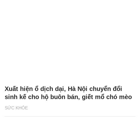
Xuất hiện ổ dịch dại, Hà Nội chuyển đổi
sinh kế cho hộ buôn bán, giết mổ chó mèo
SỨC KHỎE