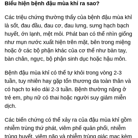
Biểu hiện bệnh đậu mùa khỉ ra sao?
Các triệu chứng thường thấy của bệnh đậu mùa khỉ
là sốt, đau đầu, đau cơ, đau lưng, sưng hạch bạch
huyết, ớn lạnh, mệt mỏi. Phát ban có thể nhìn giống
như mụn nước xuất hiện trên mặt, bên trong miệng
hoặc ở các bộ phận khác của cơ thể như bàn tay,
bàn chân, ngực, bộ phận sinh dục hoặc hậu môn.
Bệnh đậu mùa khỉ có thể tự khỏi trong vòng 2-3
tuần, tuy nhiên hay gặp tổn thương da toàn thân và
có hạch to kéo dài 2-3 tuần. Bệnh thường nặng ở
trẻ em, phụ nữ có thai hoặc người suy giảm miễn
dịch.
Các biến chứng có thể xảy ra của đậu mùa khỉ gồm
nhiễm trùng thứ phát, viêm phế quản phổi, nhiễm
trùng huyết, viêm não và nhiễm trùng giác mạc kèm