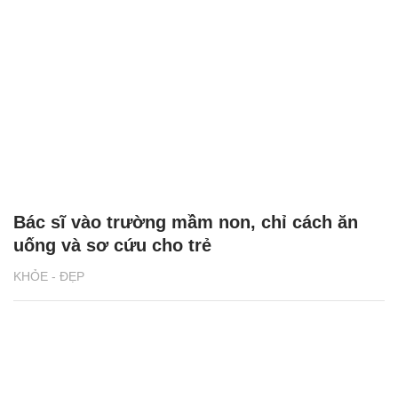
Bác sĩ vào trường mầm non, chỉ cách ăn
uống và sơ cứu cho trẻ
KHỎE - ĐẸP