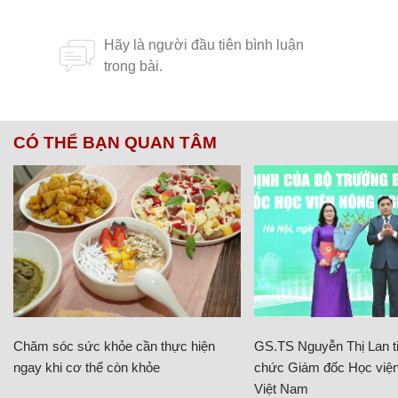
CÓ THỂ BẠN QUAN TÂM
Chăm sóc sức khỏe cần thực hiện
GS.TS Nguyễn Thị Lan ti
ngay khi cơ thể còn khỏe
chức Giám đốc Học viện
Việt Nam