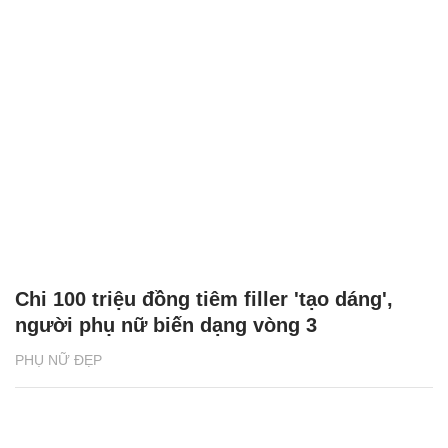
Chi 100 triệu đồng tiêm filler 'tạo dáng',
người phụ nữ biến dạng vòng 3
PHỤ NỮ ĐẸP