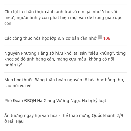
Clip lột tả chân thực cảnh anh trai và em gái như 'chó với
mèo', người tinh ý còn phát hiện một vấn đề trong giáo dục
con
Các công thức hóa học lớp 8, 9 cơ bản cần nhớ
106
Nguyễn Phương Hằng sở hữu khối tài sản "siêu khủng", từng
khoe sổ đỏ tính bằng cân, mắng cựu mẫu 'không có nổi
nghìn tỷ'
Mẹo học thuộc Bảng tuần hoàn nguyên tố hóa học bằng thơ,
câu nói vui vẻ
Phó Đoàn ĐBQH Hà Giang Vương Ngọc Hà bị kỷ luật
Ấn tượng ngày hội văn hóa - thể thao mừng Quốc khánh 2/9
ở Hải Hậu