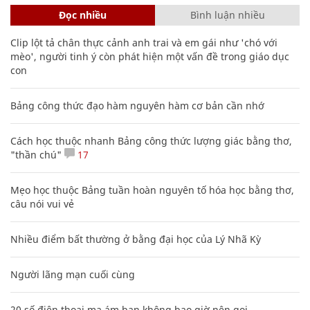
Đọc nhiều
Bình luận nhiều
Clip lột tả chân thực cảnh anh trai và em gái như 'chó với
mèo', người tinh ý còn phát hiện một vấn đề trong giáo dục
con
Bảng công thức đạo hàm nguyên hàm cơ bản cần nhớ
Cách học thuộc nhanh Bảng công thức lượng giác bằng thơ,
"thần chú"
17
Mẹo học thuộc Bảng tuần hoàn nguyên tố hóa học bằng thơ,
câu nói vui vẻ
Nhiều điểm bất thường ở bằng đại học của Lý Nhã Kỳ
Người lãng mạn cuối cùng
20 số điện thoại ma ám bạn không bao giờ nên gọi