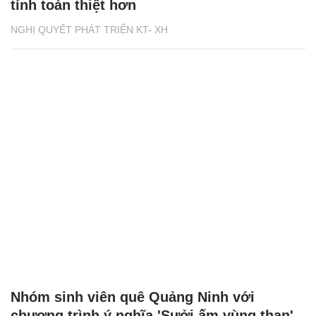
tính toán thiệt hơn
NGHỊ QUYẾT PHÁT TRIỂN KT- XH
Nhóm sinh viên quê Quảng Ninh với
chương trình ý nghĩa 'Sưởi ấm vùng than'