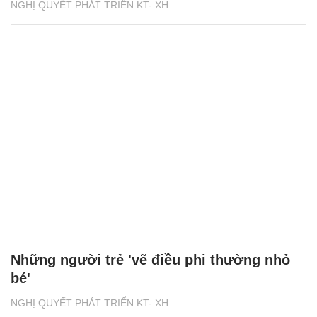
NGHỊ QUYẾT PHÁT TRIỂN KT- XH
Những người trẻ 'vẽ điều phi thường nhỏ
bé'
NGHỊ QUYẾT PHÁT TRIỂN KT- XH