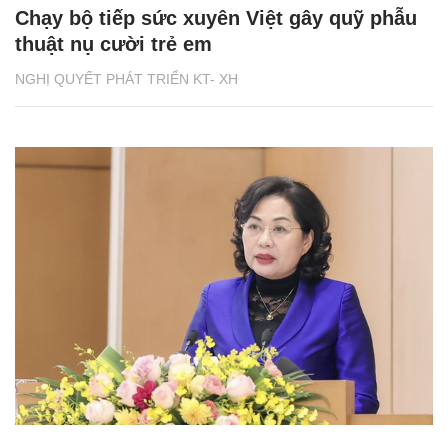
Chạy bộ tiếp sức xuyên Việt gây quỹ phẫu
thuật nụ cười trẻ em
NGHỊ QUYẾT PHÁT TRIỂN KT- XH