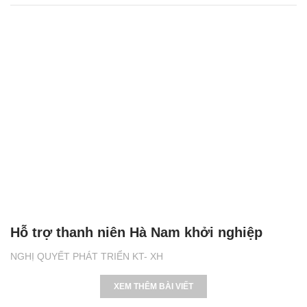
Hỗ trợ thanh niên Hà Nam khởi nghiệp
NGHỊ QUYẾT PHÁT TRIỂN KT- XH
XEM THÊM BÀI VIẾT