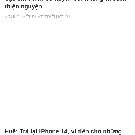
thiện nguyện
NGHỊ QUYẾT PHÁT TRIỂN KT- XH
Huế: Trả lại iPhone 14, ví tiền cho những