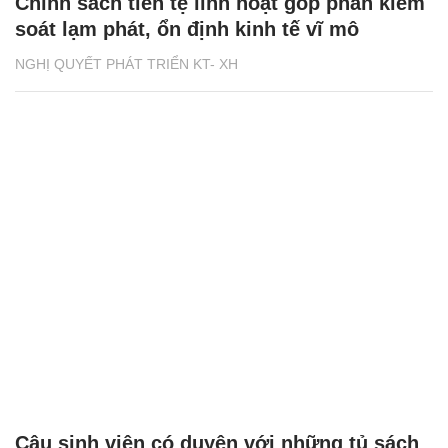
Chính sách tiền tệ linh hoạt góp phần kiểm
soát lạm phát, ổn định kinh tế vĩ mô
NGHỊ QUYẾT PHÁT TRIỂN KT- XH
Cậu sinh viên có duyên với những tủ sách