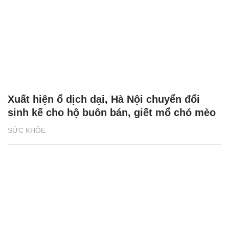
Xuất hiện ổ dịch dại, Hà Nội chuyển đổi
sinh kế cho hộ buôn bán, giết mổ chó mèo
SỨC KHỎE