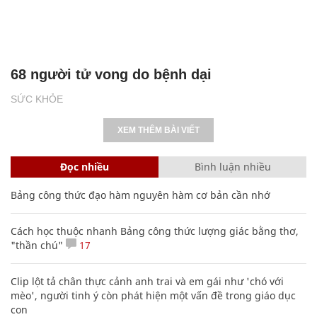
68 người tử vong do bệnh dại
SỨC KHỎE
XEM THÊM BÀI VIẾT
Đọc nhiều
Bình luận nhiều
Bảng công thức đạo hàm nguyên hàm cơ bản cần nhớ
Cách học thuộc nhanh Bảng công thức lượng giác bằng thơ,
"thần chú"
17
Clip lột tả chân thực cảnh anh trai và em gái như 'chó với
mèo', người tinh ý còn phát hiện một vấn đề trong giáo dục
con