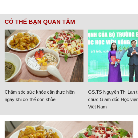
CÓ THỂ BẠN QUAN TÂM
Chăm sóc sức khỏe cần thực hiện
GS.TS Nguyễn Thị Lan ti
ngay khi cơ thể còn khỏe
chức Giám đốc Học viện
Việt Nam