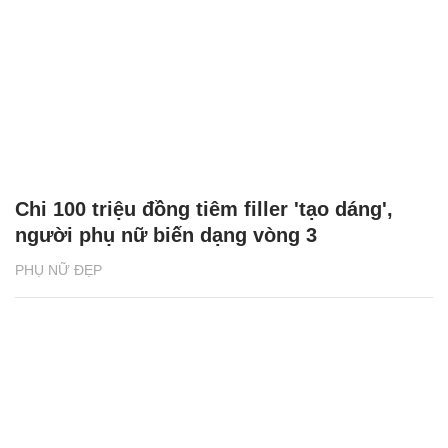
Chi 100 triệu đồng tiêm filler 'tạo dáng',
người phụ nữ biến dạng vòng 3
PHỤ NỮ ĐẸP