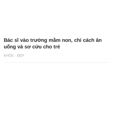
Bác sĩ vào trường mầm non, chỉ cách ăn
uống và sơ cứu cho trẻ
KHỎE - ĐẸP