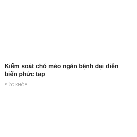
Kiểm soát chó mèo ngăn bệnh dại diễn
biến phức tạp
SỨC KHỎE