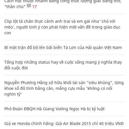
Cách học thuộc nhanh Bảng công thức lượng giác bằng thơ,
"thần chú"
17
Clip lột tả chân thực cảnh anh trai và em gái như 'chó với
mèo', người tinh ý còn phát hiện một vấn đề trong giáo dục
con
Bí mật trận đổ bộ lên bãi biển Tà Lơn của Hải quân Việt Nam
Tổng hợp những status hay về cuộc sống mang ý nghĩa thay
đổi cuộc đời
Nguyễn Phương Hằng sở hữu khối tài sản "siêu khủng", từng
khoe sổ đỏ tính bằng cân, mắng cựu mẫu 'không có nổi
nghìn tỷ'
Phó Đoàn ĐBQH Hà Giang Vương Ngọc Hà bị kỷ luật
Giá xe Honda chính hãng: Giá Air Blade 2015 chỉ 40 triệu VNĐ