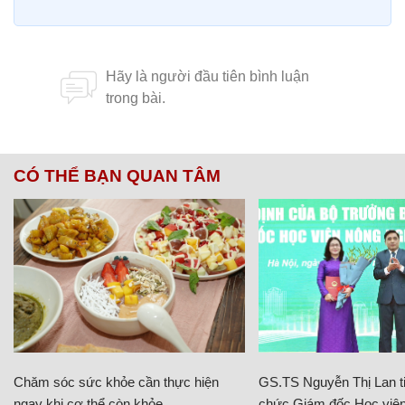
CÓ THỂ BẠN QUAN TÂM
Chăm sóc sức khỏe cần thực hiện
GS.TS Nguyễn Thị Lan ti
ngay khi cơ thể còn khỏe
chức Giám đốc Học viện