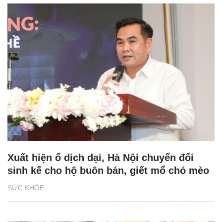
Xuất hiện ổ dịch dại, Hà Nội chuyển đổi
sinh kế cho hộ buôn bán, giết mổ chó mèo
SỨC KHỎE