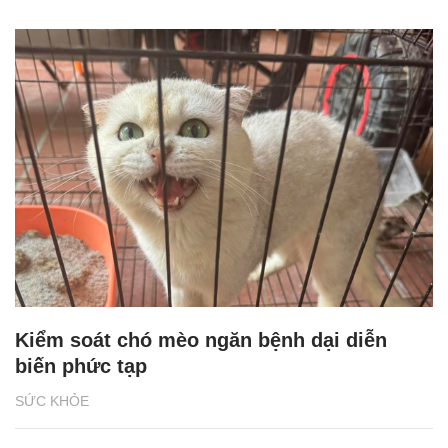
Kiểm soát chó mèo ngăn bệnh dại diễn
biến phức tạp
SỨC KHỎE