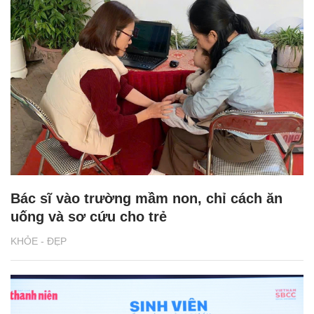
Bác sĩ vào trường mầm non, chỉ cách ăn
uống và sơ cứu cho trẻ
KHỎE - ĐẸP