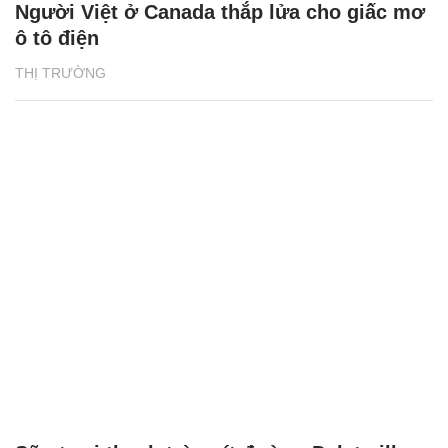
Người Việt ở Canada thắp lửa cho giấc mơ
ô tô điện
THỊ TRƯỜNG