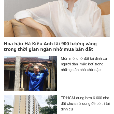
Hoa hậu Hà Kiều Anh lãi 900 lượng vàng
trong thời gian ngắn nhờ mua bán đất
Mòn mỏi chờ đất tái định cư,
người dân 'mắc kẹt' trong
những căn nhà chờ sập
TP.HCM dùng hơn 6.600 nhà
đất chưa sử dụng để bố trí tái
định cư