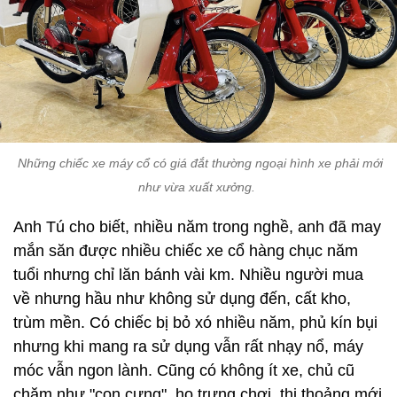
Những chiếc xe máy cổ có giá đắt thường ngoại hình xe phải mới
như vừa xuất xưởng.
Anh Tú cho biết, nhiều năm trong nghề, anh đã may
mắn săn được nhiều chiếc xe cổ hàng chục năm
tuổi nhưng chỉ lăn bánh vài km. Nhiều người mua
về nhưng hầu như không sử dụng đến, cất kho,
trùm mền. Có chiếc bị bỏ xó nhiều năm, phủ kín bụi
nhưng khi mang ra sử dụng vẫn rất nhạy nổ, máy
móc vẫn ngon lành. Cũng có không ít xe, chủ cũ
chăm như "con cưng", họ trưng chơi, thi thoảng mới