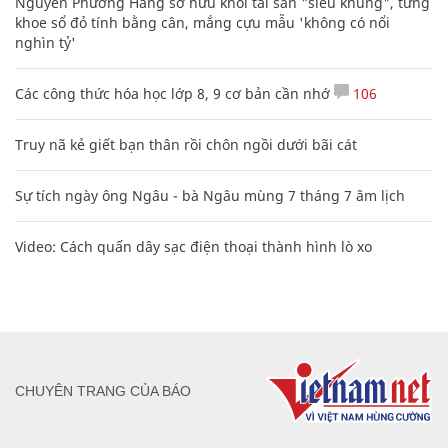
Bảng công thức đạo hàm nguyên hàm cơ bản cần nhớ
Clip lột tả chân thực cảnh anh trai và em gái như 'chó với
mèo', người tinh ý còn phát hiện một vấn đề trong giáo dục
con
Nguyễn Phương Hằng sở hữu khối tài sản "siêu khủng", từng
khoe sổ đỏ tính bằng cân, mắng cựu mẫu 'không có nổi
nghìn tỷ'
Các công thức hóa học lớp 8, 9 cơ bản cần nhớ
106
Truy nã kẻ giết bạn thân rồi chôn ngồi dưới bãi cát
Sự tích ngày ông Ngâu - bà Ngâu mùng 7 tháng 7 âm lịch
Video: Cách quấn dây sạc điện thoại thành hình lò xo