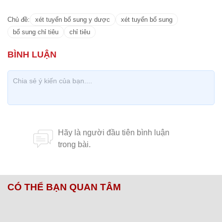
trường từ công đến tư đều phải xét bổ sung.
Hoàng Thanh
Trường ĐH 'liều' tuyển sinh vượt 16 lần chỉ tiêu: Bộ
GD&ĐT nói gì?
Chủ đề:
xét tuyển bổ sung y dược
xét tuyển bổ sung
bổ sung chỉ tiêu
chỉ tiêu