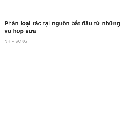
Phân loại rác tại nguồn bắt đầu từ những
vỏ hộp sữa
NHỊP SỐNG