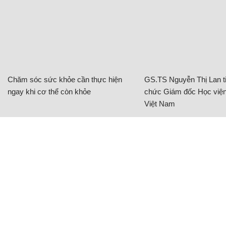
CÓ THỂ BẠN QUAN TÂM
Chăm sóc sức khỏe cần thực hiện
GS.TS Nguyễn Thị Lan ti
ngay khi cơ thể còn khỏe
chức Giám đốc Học viện
Việt Nam