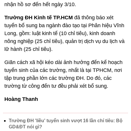
Trường
ĐH Nông lâm TP.HCM
cũng vừa công bố
tuyển bổ sung 700 chỉ tiêu theo kết quả thi tốt
nghiệp THPT. Trong đó, 330 chỉ tiêu của 8 ngành
cho phân hiệu tại tỉnh Gia Lai và 370 chỉ tiêu của 11
ngành cho phân hiệu tại tỉnh Ninh Thuận. Điểm
nhận hồ sơ là 15/17 điểm (tùy ngành). Thời gian
nhận hồ sơ đến hết ngày 3/10.
Trường ĐH Kinh tế TP.HCM
đã thông báo xét
tuyển bổ sung ba ngành đào tạo tại Phân hiệu Vĩnh
Long, gồm: luật kinh tế (10 chỉ tiêu), kinh doanh
nông nghiệp (25 chỉ tiêu), quản trị dịch vụ du lịch và
lữ hành (25 chỉ tiêu).
Giãn cách xã hội kéo dài ảnh hưởng đến kế hoạch
tuyển sinh của các trường, nhất là tại TPHCM, nơi
tập trung phần lớn các trường ĐH. Do đó, các