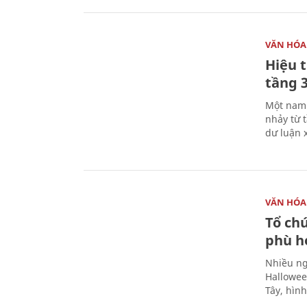
VĂN HÓA
Hiệu 
tầng 3
Một nam 
nhảy từ 
dư luận 
VĂN HÓA
Tổ ch
phù h
Nhiều ng
Hallowee
Tây, hìn