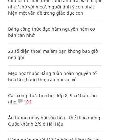
Clip lột tả chân thực cảnh anh trai và em gái
như 'chó với mèo', người tinh ý còn phát
hiện một vấn đề trong giáo dục con
Bảng công thức đạo hàm nguyên hàm cơ
bản cần nhớ
20 số điện thoại ma ám bạn không bao giờ
nên gọi
Mẹo học thuộc Bảng tuần hoàn nguyên tố
hóa học bằng thơ, câu nói vui vẻ
Các công thức hóa học lớp 8, 9 cơ bản cần
nhớ
106
Ấn tượng ngày hội văn hóa - thể thao mừng
Quốc khánh 2/9 ở Hải Hậu
Hàng ngàn người Mỹ ân hận vì tiêm vắc xin