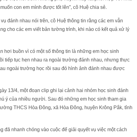
ng muốn con em mình được tốt lên”, cô Huệ chia sẻ.
 vụ đánh nhau nói trên, cô Huệ thông tin rằng các em vẫn
g cho các em viết bản tường trình, khi nào có kết quả xử lý
 hơi buồn vì có một số thông tin là những em học sinh
ồi tiếp tục hẹn nhau ra ngoài trường đánh nhau, nhưng thực
au ngoài trường học rồi sau đó hình ảnh đánh nhau được
ngày 13/4, một đoạn clip ghi lại cảnh hai nhóm học sinh đánh
chú ý của nhiều người. Sau đó những em học sinh tham gia
trường THCS Hòa Đông, xã Hòa Đông, huyện Krông Pắk, tỉnh
ng đã nhanh chóng vào cuộc để giải quyết vụ việc một cách