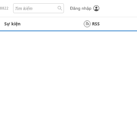
18822
Đăng nhập
Sự kiện
RSS