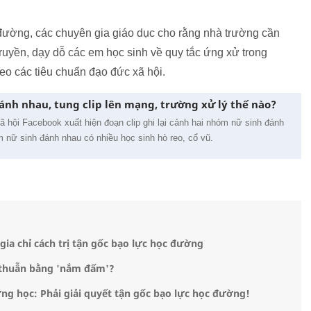
 đường, các chuyên gia giáo dục cho rằng nhà trường cần
ruyền, dạy dỗ các em học sinh về quy tắc ứng xử trong
heo các tiêu chuẩn đạo đức xã hội.
ánh nhau, tung clip lên mạng, trường xử lý thế nào?
ã hội Facebook xuất hiện đoạn clip ghi lại cảnh hai nhóm nữ sinh đánh
m nữ sinh đánh nhau có nhiều học sinh hò reo, cổ vũ.
ia chỉ cách trị tận gốc bạo lực học đường
u thuẫn bằng 'nắm đấm'?
ờng học: Phải giải quyết tận gốc bạo lực học đường!