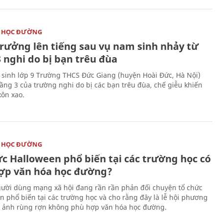
 HỌC ĐƯỜNG
trưởng lên tiếng sau vụ nam sinh nhảy từ
 nghi do bị bạn trêu đùa
sinh lớp 9 Trường THCS Đức Giang (huyện Hoài Đức, Hà Nội)
tầng 3 của trường nghi do bị các bạn trêu đùa, chế giễu khiến
xôn xao.
 HỌC ĐƯỜNG
ức Halloween phổ biến tại các trường học có
ợp văn hóa học đường?
ười dùng mạng xã hội đang rần rần phản đối chuyện tổ chức
n phổ biến tại các trường học và cho rằng đây là lễ hội phương
h ảnh rùng rợn không phù hợp văn hóa học đường.