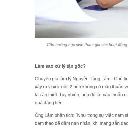
Cần hướng học sinh tham gia các hoạt động 
Làm sao xử lý tận gốc?
Chuyên gia tâm lý Nguyễn Tùng Lâm - Chủ tịc
xảy ra vì xốc nổi, 2 bên không có mâu thuẫn v
là cần thiết. Tuy nhiên, nếu đó là mâu thuẫn da
quả đáng tiếc.
Ông Lâm phân tích: ''Như trong sự việc nam s
đem theo để đâm nạn nhân, khi mang sẵn dao tr