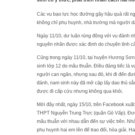
Các vụ bạo lực học đường gây hậu quả rất nghi
không chỉ phụ huynh, nhà trường mà người dâ
Ngày 11/10, dư luận rúng động với vụ đánh n
nguyên nhân được xác định do chuyện tình c
Cũng trong ngày 11/10, tại huyện Hương Sơn,
sinh lớp 12 do mâu thuẫn. Điều đáng tiếc là 
người can ngăn, nhưng sau đó, khi đi đến đườn
đánh, nam sinh này đã mở cặp lấy dao thủ s
được đi cấp cứu nhưng không qua khỏi.
Mới đây nhất, ngày 15/10, trên Facebook xuất 
THPT Nguyễn Trung Trực (quận Gò Vấp). Được
mâu thuẫn với nhau dẫn đến sự việc trên. Nhà
phụ huynh hai em lên để trao đổi, hòa giải. H