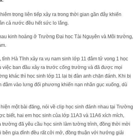
êm trọng liên tiếp xảy ra trong thời gian gần đây khiến
n cả nước đều hết sức lo lắng.
hau kinh hoàng ở Trường Đại học Tài Nguyên và Môi trường,
ảm.
 tỉnh Hà Tĩnh xảy ra vụ nam sinh lớp 11 đâm tử vong 1 học
vụ việc ban đầu xảy ra trước cổng trường và đã được mọi
g khác thì học sinh lớp 11 lại bị đàn anh chặn đánh. Khi bị
ẵn đâm vào lưng đối phương khiến nạn nhân gục xuống, dù
hiện một bài đăng, nói về clip học sinh đánh nhau tại Trường
 biết, hai em học sinh của lớp 11A3 và 11A6 xích mích,
 trường đã yêu cầu học sinh làm tường trình, đồng thời mời
ai bên gia đình đều rất cởi mở, đồng thuận với hướng giải