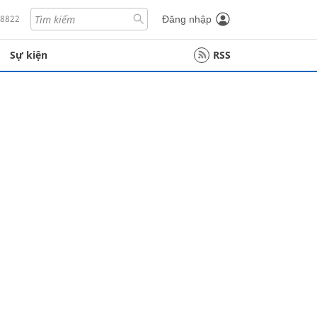
18822
Đăng nhập
Sự kiện
RSS