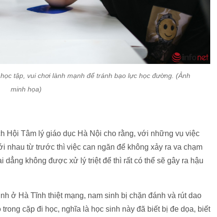
học tập, vui chơi lành mạnh để tránh bạo lực học đường. (Ảnh
minh họa)
h Hội Tâm lý giáo dục Hà Nội cho rằng, với những vụ việc
ới nhau từ trước thì việc can ngăn để không xảy ra va chạm
i dẳng không được xử lý triệt để thì rất có thể sẽ gây ra hậu
inh ở Hà Tĩnh thiệt mạng, nam sinh bị chặn đánh và rút dao
ong cặp đi học, nghĩa là học sinh này đã biết bị đe dọa, biết