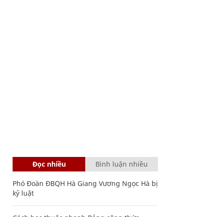
Đọc nhiều
Bình luận nhiều
Phó Đoàn ĐBQH Hà Giang Vương Ngọc Hà bị
kỷ luật