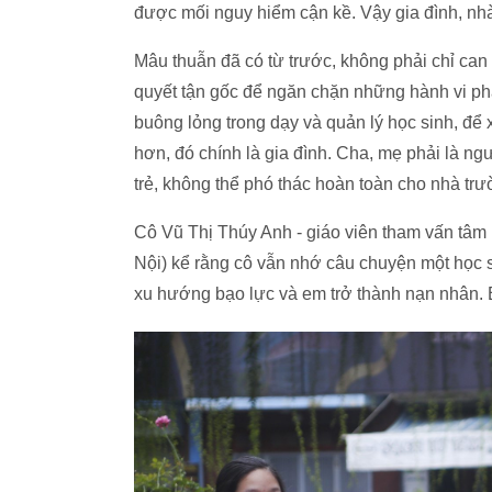
được mối nguy hiểm cận kề. Vậy gia đình, nh
Mâu thuẫn đã có từ trước, không phải chỉ can
quyết tận gốc để ngăn chặn những hành vi phá
buông lỏng trong dạy và quản lý học sinh, để
hơn, đó chính là gia đình. Cha, mẹ phải là ng
trẻ, không thể phó thác hoàn toàn cho nhà trườ
Cô Vũ Thị Thúy Anh - giáo viên tham vấn t
Nội) kể rằng cô vẫn nhớ câu chuyện một học si
xu hướng bạo lực và em trở thành nạn nhân. E