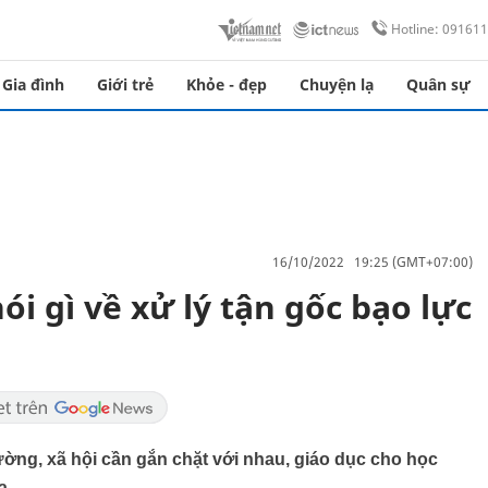
Hotline: 09161
Gia đình
Giới trẻ
Khỏe - đẹp
Chuyện lạ
Quân sự
16/10/2022 19:25 (GMT+07:00)
i gì về xử lý tận gốc bạo lực
ường, xã hội cần gắn chặt với nhau, giáo dục cho học
a.