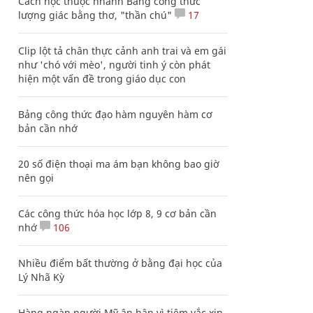
Cách học thuộc nhanh Bảng công thức
lượng giác bằng thơ, "thần chú"
17
Clip lột tả chân thực cảnh anh trai và em gái
như 'chó với mèo', người tinh ý còn phát
hiện một vấn đề trong giáo dục con
Bảng công thức đạo hàm nguyên hàm cơ
bản cần nhớ
20 số điện thoại ma ám bạn không bao giờ
nên gọi
Các công thức hóa học lớp 8, 9 cơ bản cần
nhớ
106
Nhiều điểm bất thường ở bằng đại học của
Lý Nhã Kỳ
Hàng ngàn người Mỹ ân hận vì tiêm vắc xin