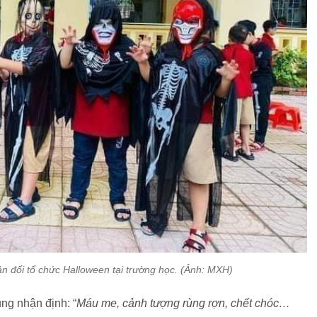
n đối tổ chức Halloween tại trường học. (Ảnh: MXH)
g nhận định: “
Máu me, cảnh tượng rùng rợn, chết chóc…