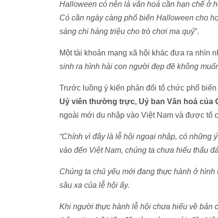
Halloween có nên là văn hoá cần hạn chế ở 
Có cần ngày càng phổ biến Halloween cho học
sàng chi hàng triệu cho trò chơi ma quỷ
”.
Một tài khoản mạng xã hội khác đưa ra nhìn n
sinh ra hình hài con người đẹp đẽ không muốn
Trước luồng ý kiến phản đối tổ chức phổ biến
Uỷ viên thường trực, Uỷ ban Văn hoá của 
ngoài mới du nhập vào Việt Nam và được tổ 
“Chính vì đây là lễ hội ngoại nhập, có những ý
vào đến Việt Nam, chúng ta chưa hiểu thấu đ
Chúng ta chủ yếu mới đang thực hành ở hình th
sâu xa của lễ hội ấy.
Khi người thực hành lễ hội chưa hiểu về bản c