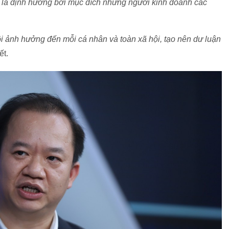
ệt là định hướng bởi mục đích những người kinh doanh các
ội ảnh hưởng đến mỗi cá nhân và toàn xã hội, tạo nên dư luận
ết.