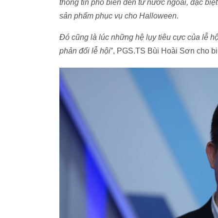
thông tin phổ biến đến từ nước ngoài, đặc bi
sản phẩm phục vụ cho Halloween.
Đó cũng là lúc những hệ lụy tiêu cực của lễ h
phản đối lễ hội
”, PGS.TS Bùi Hoài Sơn cho bi