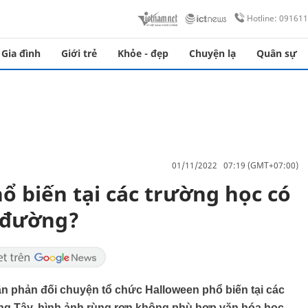
Hotline: 09161
Gia đình
Giới trẻ
Khỏe - đẹp
Chuyện lạ
Quân sự
01/11/2022 07:19 (GMT+07:00)
ổ biến tại các trường học có
 đường?
n phản đối chuyện tổ chức Halloween phổ biến tại các
ơng Tây, hình ảnh rùng rợn không phù hợp văn hóa học