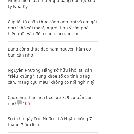
Nhiều điểm bất thường ở bằng đại học của
Lý Nhã Kỳ
Clip lột tả chân thực cảnh anh trai và em gái
như 'chó với mèo', người tinh ý còn phát
hiện một vấn đề trong giáo dục con
Bảng công thức đạo hàm nguyên hàm cơ
bản cần nhớ
Nguyễn Phương Hằng sở hữu khối tài sản
"siêu khủng", từng khoe sổ đỏ tính bằng
cân, mắng cựu mẫu 'không có nổi nghìn tỷ'
Các công thức hóa học lớp 8, 9 cơ bản cần
nhớ
106
Sự tích ngày ông Ngâu - bà Ngâu mùng 7
tháng 7 âm lịch