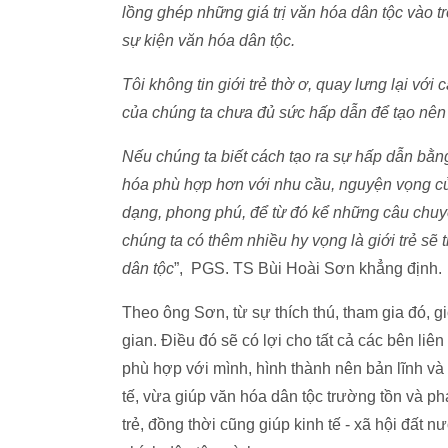
lồng ghép những giá trị văn hóa dân tộc vào t
sự kiện văn hóa dân tộc.
Tôi không tin giới trẻ thờ ơ, quay lưng lại với 
của chúng ta chưa đủ sức hấp dẫn để tạo nên
Nếu chúng ta biết cách tạo ra sự hấp dẫn bằn
hóa phù hợp hơn với nhu cầu, nguyện vọng của
dạng, phong phú, để từ đó kể những câu chuyện
chúng ta có thêm nhiều hy vọng là giới trẻ sẽ 
dân tộc
”, PGS. TS Bùi Hoài Sơn khẳng định.
Theo ông Sơn, từ sự thích thú, tham gia đó, gi
gian. Điều đó sẽ có lợi cho tất cả các bên liê
phù hợp với mình, hình thành nên bản lĩnh và 
tế, vừa giúp văn hóa dân tộc trường tồn và phá
trẻ, đồng thời cũng giúp kinh tế - xã hội đất n