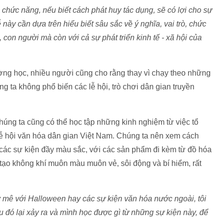
chức năng, nếu biết cách phát huy tác dụng, sẽ có lợi cho sự
 này cần dựa trên hiểu biết sâu sắc về ý nghĩa, vai trò, chức
 con người mà còn với cả sự phát triển kinh tế - xã hội của
ờng học, nhiều người cũng cho rằng thay vì chạy theo những
ng ta không phổ biến các lễ hội, trò chơi dân gian truyền
úng ta cũng có thể học tập những kinh nghiệm từ việc tổ
lễ hội văn hóa dân gian Việt Nam. Chúng ta nên xem cách
 các sự kiện đầy màu sắc, với các sản phẩm đi kèm từ đồ hóa
, tạo không khí muôn màu muôn vẻ, sôi động và bí hiểm, rất
 say mê với Halloween hay các sự kiện văn hóa nước ngoài, tôi
ều đó lại xảy ra và mình học được gì từ những sự kiện này, để