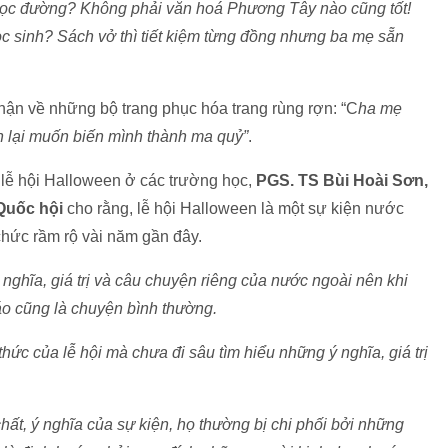
học đường? Không phải văn hoá Phương Tây nào cũng tốt!
 sinh? Sách vở thì tiết kiệm từng đồng nhưng ba mẹ sẵn
hận về những bộ trang phục hóa trang rùng rợn: “C
ha mẹ
 lại muốn biến mình thành ma quỷ”
.
 lễ hội Halloween ở các trường học,
PGS. TS Bùi Hoài Sơn,
Quốc hội
cho rằng, lễ hội Halloween là một sự kiện nước
chức rầm rộ vài năm gần đây.
 nghĩa, giá trị và câu chuyện riêng của nước ngoài nên khi
áo cũng là chuyện bình thường.
ức của lễ hội mà chưa đi sâu tìm hiểu những ý nghĩa, giá trị
hất, ý nghĩa của sự kiện, họ thường bị chi phối bởi những