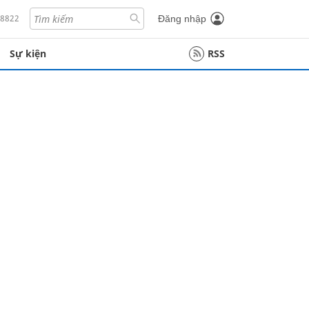
18822
Đăng nhập
Sự kiện
RSS