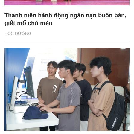
Thanh niên hành động ngăn nạn buôn bán,
giết mổ chó mèo
HỌC ĐƯỜNG