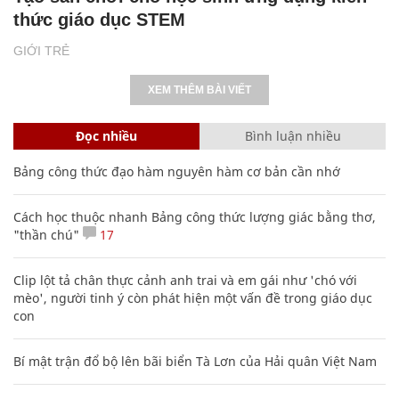
thức giáo dục STEM
GIỚI TRẺ
XEM THÊM BÀI VIẾT
Đọc nhiều
Bình luận nhiều
Bảng công thức đạo hàm nguyên hàm cơ bản cần nhớ
Cách học thuộc nhanh Bảng công thức lượng giác bằng thơ,
"thần chú"
17
Clip lột tả chân thực cảnh anh trai và em gái như 'chó với
mèo', người tinh ý còn phát hiện một vấn đề trong giáo dục
con
Bí mật trận đổ bộ lên bãi biển Tà Lơn của Hải quân Việt Nam