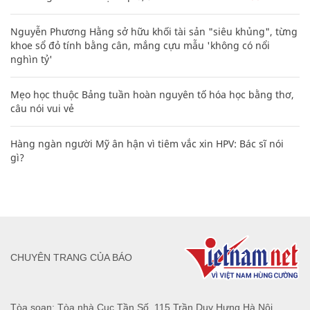
Nguyễn Phương Hằng sở hữu khối tài sản "siêu khủng", từng
khoe sổ đỏ tính bằng cân, mắng cựu mẫu 'không có nổi
nghìn tỷ'
Mẹo học thuộc Bảng tuần hoàn nguyên tố hóa học bằng thơ,
câu nói vui vẻ
Hàng ngàn người Mỹ ân hận vì tiêm vắc xin HPV: Bác sĩ nói
gì?
CHUYÊN TRANG CỦA BÁO
Tòa soạn: Tòa nhà Cục Tần Số, 115 Trần Duy Hưng Hà Nội