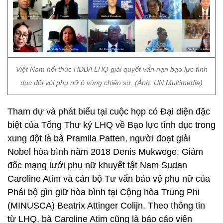
Việt Nam hối thúc HĐBA LHQ giải quyết vấn nạn bạo lực tình
dục đối với phụ nữ ở vùng chiến sự. (Ảnh: UN Multimedia)
Tham dự và phát biểu tại cuộc họp có Đại diện đặc
biệt của Tổng Thư ký LHQ về Bạo lực tình dục trong
xung đột là bà Pramila Patten, người đoạt giải
Nobel hòa bình năm 2018 Denis Mukwege, Giám
đốc mạng lưới phụ nữ khuyết tật Nam Sudan
Caroline Atim và cán bộ Tư vấn bảo vệ phụ nữ của
Phái bộ gìn giữ hòa bình tại Cộng hòa Trung Phi
(MINUSCA) Beatrix Attinger Colijn. Theo thông tin
từ LHQ, bà Caroline Atim cũng là báo cáo viên