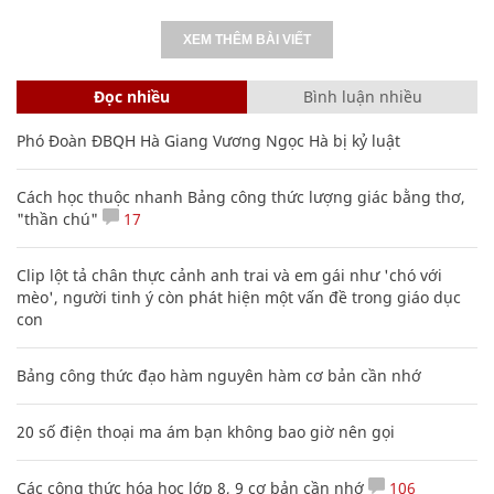
XEM THÊM BÀI VIẾT
Đọc nhiều
Bình luận nhiều
Phó Đoàn ĐBQH Hà Giang Vương Ngọc Hà bị kỷ luật
Cách học thuộc nhanh Bảng công thức lượng giác bằng thơ,
"thần chú"
17
Clip lột tả chân thực cảnh anh trai và em gái như 'chó với
mèo', người tinh ý còn phát hiện một vấn đề trong giáo dục
con
Bảng công thức đạo hàm nguyên hàm cơ bản cần nhớ
20 số điện thoại ma ám bạn không bao giờ nên gọi
Các công thức hóa học lớp 8, 9 cơ bản cần nhớ
106