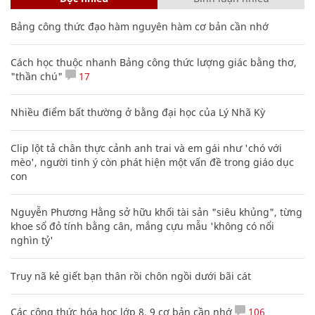
Bảng công thức đạo hàm nguyên hàm cơ bản cần nhớ
Cách học thuộc nhanh Bảng công thức lượng giác bằng thơ,
"thần chú"
17
Nhiều điểm bất thường ở bằng đại học của Lý Nhã Kỳ
Clip lột tả chân thực cảnh anh trai và em gái như 'chó với
mèo', người tinh ý còn phát hiện một vấn đề trong giáo dục
con
Nguyễn Phương Hằng sở hữu khối tài sản "siêu khủng", từng
khoe sổ đỏ tính bằng cân, mắng cựu mẫu 'không có nổi
nghìn tỷ'
Truy nã kẻ giết bạn thân rồi chôn ngồi dưới bãi cát
Các công thức hóa học lớp 8, 9 cơ bản cần nhớ
106