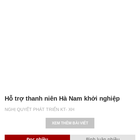
Hỗ trợ thanh niên Hà Nam khởi nghiệp
NGHỊ QUYẾT PHÁT TRIỂN KT- XH
XEM THÊM BÀI VIẾT
Đọc nhiều
Bình luận nhiều