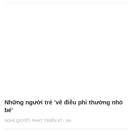
Những người trẻ 'vẽ điều phi thường nhỏ
bé'
NGHỊ QUYẾT PHÁT TRIỂN KT- XH