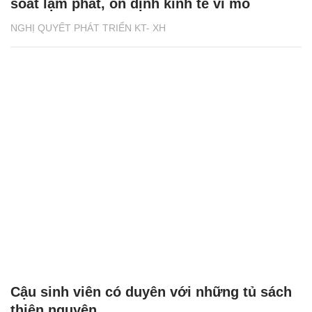
soát lạm phát, ổn định kinh tế vĩ mô
NGHỊ QUYẾT PHÁT TRIỂN KT- XH
Cậu sinh viên có duyên với những tủ sách
thiện nguyện