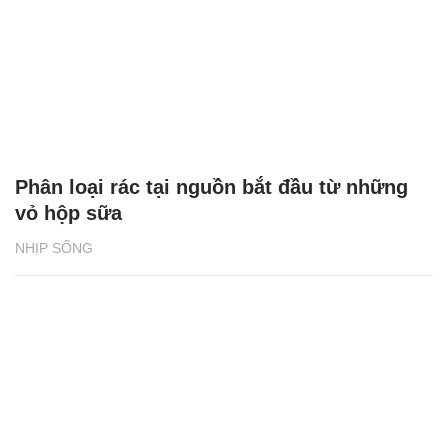
Phân loại rác tại nguồn bắt đầu từ những
vỏ hộp sữa
NHỊP SỐNG