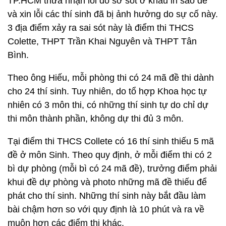
TP.HCM thừa nhận lỗi do sơ sót ở khâu in sao đề
và xin lỗi các thí sinh đã bị ảnh hưởng do sự cố này.
3 địa điểm xảy ra sai sót này là điểm thi THCS
Colette, THPT Trần Khai Nguyên và THPT Tân
Bình.
Theo ông Hiếu, mỗi phòng thi có 24 mã đề thi dành
cho 24 thí sinh. Tuy nhiên, do tổ hợp Khoa học tự
nhiên có 3 môn thi, có những thí sinh tự do chỉ dự
thi môn thành phần, không dự thi đủ 3 môn.
Tại điểm thi THCS Collete có 16 thí sinh thiếu 5 mã
đề ở môn Sinh. Theo quy định, ở mỗi điểm thi có 2
bì dự phòng (mỗi bì có 24 mã đề), trưởng điểm phải
khui đề dự phòng và photo những mã đề thiếu để
phát cho thí sinh. Những thí sinh này bắt đầu làm
bài chậm hơn so với quy định là 10 phút và ra về
muộn hơn các điểm thi khác.