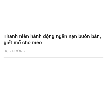
Thanh niên hành động ngăn nạn buôn bán,
giết mổ chó mèo
HỌC ĐƯỜNG