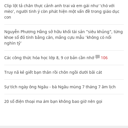
Clip lột tả chân thực cảnh anh trai và em gái như 'chó với
mèo', người tinh ý còn phát hiện một vấn đề trong giáo dục
con
Nguyễn Phương Hằng sở hữu khối tài sản "siêu khủng", từng
khoe sổ đỏ tính bằng cân, mắng cựu mẫu 'không có nổi
nghìn tỷ'
Các công thức hóa học lớp 8, 9 cơ bản cần nhớ
106
Truy nã kẻ giết bạn thân rồi chôn ngồi dưới bãi cát
Sự tích ngày ông Ngâu - bà Ngâu mùng 7 tháng 7 âm lịch
20 số điện thoại ma ám bạn không bao giờ nên gọi