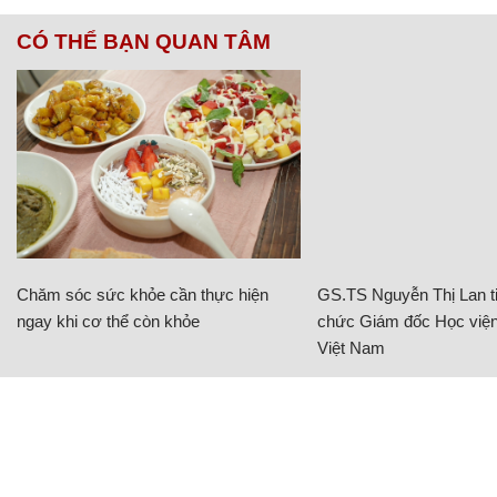
CÓ THỂ BẠN QUAN TÂM
Chăm sóc sức khỏe cần thực hiện
GS.TS Nguyễn Thị Lan ti
ngay khi cơ thể còn khỏe
chức Giám đốc Học viện
Việt Nam