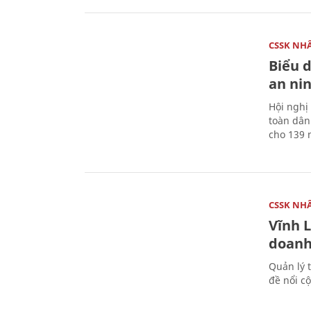
CSSK NH
Biểu 
an ni
Hội nghị
toàn dân
cho 139 n
CSSK NH
Vĩnh L
doanh
Quản lý 
đề nổi c