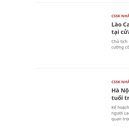
CSSK NH
Lào C
tại c
Chủ tịch
cường cô
CSSK NH
Hà Nộ
tuổi t
Kế hoạch
người ca
quan trọ