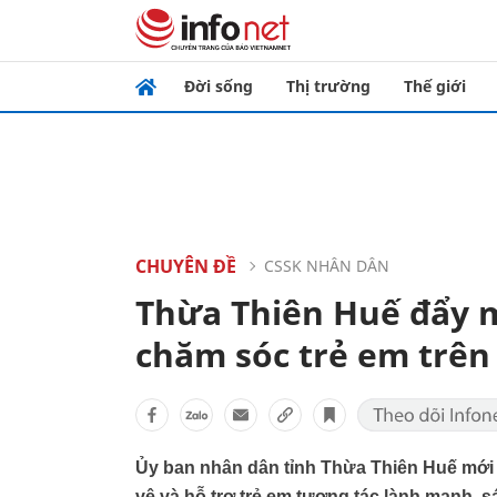
Đời sống
Thị trường
Thế giới
CHUYÊN ĐỀ
CSSK NHÂN DÂN
Thừa Thiên Huế đẩy 
chăm sóc trẻ em trê
Ủy ban nhân dân tỉnh Thừa Thiên Huế mới
vệ và hỗ trợ trẻ em tương tác lành mạnh, s