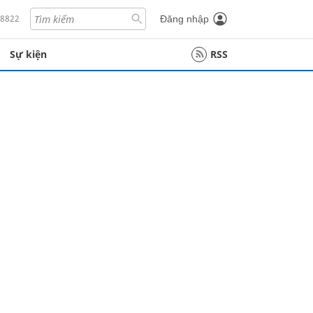
18822
Đăng nhập
Sự kiện
RSS