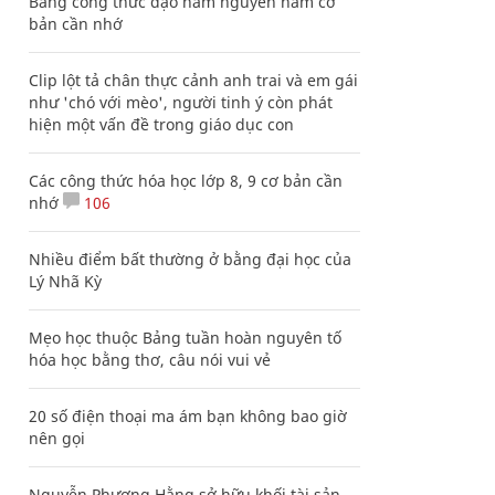
Bảng công thức đạo hàm nguyên hàm cơ
bản cần nhớ
Clip lột tả chân thực cảnh anh trai và em gái
như 'chó với mèo', người tinh ý còn phát
hiện một vấn đề trong giáo dục con
Các công thức hóa học lớp 8, 9 cơ bản cần
nhớ
106
Nhiều điểm bất thường ở bằng đại học của
Lý Nhã Kỳ
Mẹo học thuộc Bảng tuần hoàn nguyên tố
hóa học bằng thơ, câu nói vui vẻ
20 số điện thoại ma ám bạn không bao giờ
nên gọi
Nguyễn Phương Hằng sở hữu khối tài sản