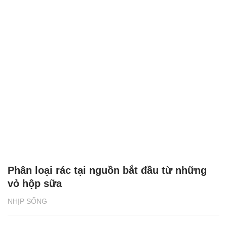
Phân loại rác tại nguồn bắt đầu từ những
vỏ hộp sữa
NHỊP SỐNG